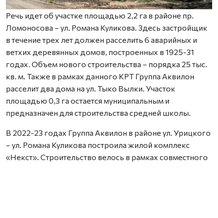
Речь идет об участке площадью 2,2 га в районе пр.
Ломоносова – ул. Романа Куликова. Здесь застройщик
в течение трех лет должен расселить 6 аварийных и
ветхих деревянных домов, построенных в 1925-31
годах. Объем нового строительства – порядка 25 тыс.
кв. м. Также в рамках данного КРТ Группа Аквилон
расселит два дома на ул. Тыко Вылки. Участок
площадью 0,3 га остается муниципальным и
предназначен для строительства средней школы.
В 2022-23 годах Группа Аквилон в районе ул. Урицкого
– ул. Романа Куликова построила жилой комплекс
«Некст». Строительство велось в рамках совместного
с Правительством Архангельской области
инвестиционного проекта по восстановлению прав
граждан пострадавших от недобросовестных
действий застройщиков. В соответствии с областным
законом Группа Аквилон получила в аренду данный