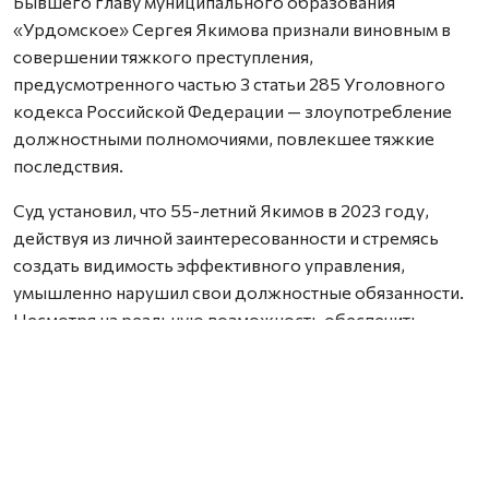
Бывшего главу муниципального образования
«Урдомское» Сергея Якимова признали виновным в
совершении тяжкого преступления,
предусмотренного частью 3 статьи 285 Уголовного
кодекса Российской Федерации — злоупотребление
должностными полномочиями, повлекшее тяжкие
последствия.
Суд установил, что 55-летний Якимов в 2023 году,
действуя из личной заинтересованности и стремясь
создать видимость эффективного управления,
умышленно нарушил свои должностные обязанности.
Несмотря на реальную возможность обеспечить
финансирование, он согласовал выделение
учреждению культуры лишь 6,6 млн рублей из
требуемых 12,2 млн. В результате Центр культуры
остался без необходимых средств и 25 октября 2023
года был вынужден приостановить деятельность,
прекратив выплату заработной платы 15 сотрудникам.