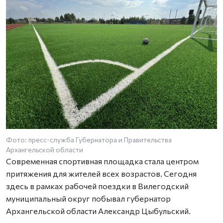
Фото: п ресс-служба Губернатора и Правительства
Ф
Архангельской области
А
Современная спортивная площадка стала центром
притяжения для жителей всех возрастов. Сегодня
здесь в рамках рабочей поездки в Вилегодский
муниципальный округ побывал губернатор
Архангельской области Александр Цыбульский.