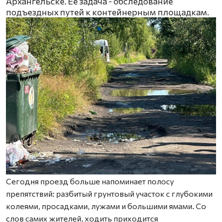
Архангельске. Её задача - обследование
подъездных путей к контейнерным площадкам.
Сегодня проезд больше напоминает полосу
препятствий: разбитый грунтовый участок с глубокими
колеями, просадками, лужами и большими ямами. Со
слов самих жителей, ходить приходится