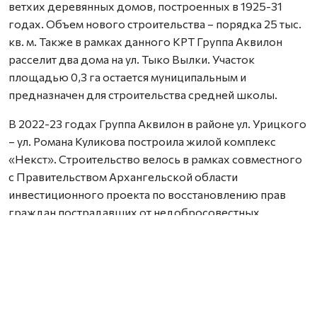
ветхих деревянных домов, построенных в 1925-31
годах. Объем нового строительства – порядка 25 тыс.
кв. м. Также в рамках данного КРТ Группа Аквилон
расселит два дома на ул. Тыко Вылки. Участок
площадью 0,3 га остается муниципальным и
предназначен для строительства средней школы.
В 2022-23 годах Группа Аквилон в районе ул. Урицкого
– ул. Романа Куликова построила жилой комплекс
«Некст». Строительство велось в рамках совместного
с Правительством Архангельской области
инвестиционного проекта по восстановлению прав
граждан пострадавших от недобросовестных
действий застройщиков. В соответствии с областным
законом Группа Аквилон получила в аренду данный
участок выплатил денежные компенсации дольщикам,
обманутым несколькими другими застройщиками.
Сейчас по проектам комплексного развития