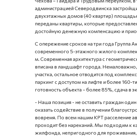
Чехова – Гайдара и Трудовым переулком, в 
администрацией Северодвинска застройщик
двухэтажных домов (40 квартир) площадью 
переданы квартиры, которые предоставлен
достойную денежную компенсацию и прио
С опережение сроков на три года Группа А
современного 5-этажного жилого комплек
м. Современная архитектура с геометричес
вписана в ландшафт города. Немаловажно,
участка, остальное отводится под компле
паркинг с доступом на лифте и более 160-
готовность объекта – более 85%, сдача в эк
- Наша позиция - не оставить граждан один 
оказать содействие в получении благоуст
вовремя. По всем нашим КРТ расселение 
проходит без нареканий. Мы подходим к 
жилфонда, непригодного для проживания,