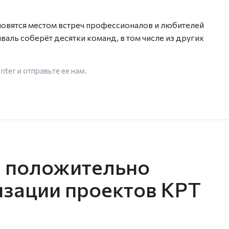
новятся местом встреч профессионалов и любителей
аль соберёт десятки команд, в том числе из других
enter
и отправьте ее нам.
н положительно
изации проектов КРТ