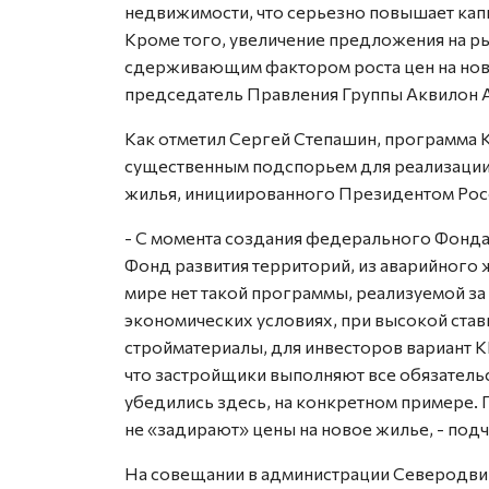
недвижимости, что серьезно повышает кап
Кроме того, увеличение предложения на р
сдерживающим фактором роста цен на ново
председатель Правления Группы Аквилон 
Как отметил Сергей Степашин, программа 
существенным подспорьем для реализации
жилья, инициированного Президентом Ро
- С момента создания федерального Фонд
Фонд развития территорий, из аварийного 
мире нет такой программы, реализуемой за
экономических условиях, при высокой став
стройматериалы, для инвесторов вариант К
что застройщики выполняют все обязательс
убедились здесь, на конкретном примере. 
не «задирают» цены на новое жилье, - под
На совещании в администрации Северодвин