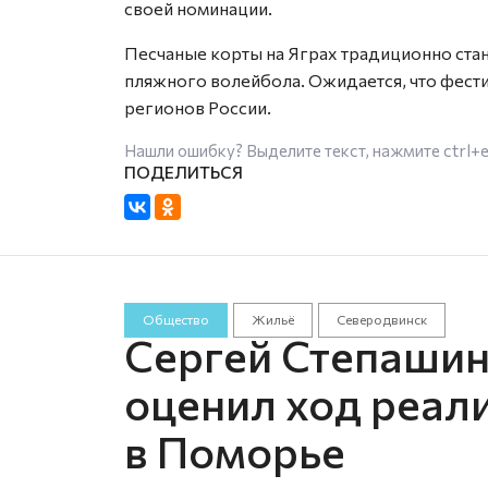
своей номинации.
Песчаные корты на Яграх традиционно ста
пляжного волейбола. Ожидается, что фестив
регионов России.
Нашли ошибку? Выделите текст, нажмите
ctrl+
Общество
Жильё
Северодвинск
Сергей Степаши
оценил ход реал
в Поморье