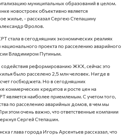
итализацию муниципальных образований в целом.
ынке новостроек объективно является
е жилье, - рассказал Сергею Степашину
Александр Фролов.
КРТ стала в сегодняшних экономических реалиях
 национального проекта по расселению аварийного
ссии Владимиром Путиным.
а содействия реформированию ЖКХ, сейчас это
жилья было расселено 2,5 млн человек. Нигде в
 счет госбюджета. Но в сегодняшних
ке коммерческих кредитов и росте цен на
РТ является наиболее приемлемым. С учетом того,
тва по расселению аварийных домов, в чем мы
При этом очень важно, что ответственные компании
черкнул Сергей Степашин.
ска глава города Игорь Арсентьев рассказал, что