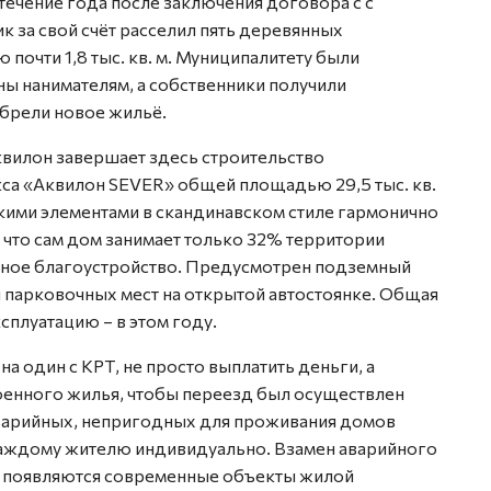
течение года после заключения договора с с
 за свой счёт расселил пять деревянных
почти 1,8 тыс. кв. м. Муниципалитету были
ы нанимателям, а собственники получили
брели новое жильё.
квилон завершает здесь строительство
са «Аквилон SEVER» общей площадью 29,5 тыс. кв.
кими элементами в скандинавском стиле гармонично
 что сам дом занимает только 32% территории
ксное благоустройство. Предусмотрен подземный
ти парковочных мест на открытой автостоянке. Общая
сплуатацию – в этом году.
на один с КРТ, не просто выплатить деньги, а
роенного жилья, чтобы переезд был осуществлен
аварийных, непригодных для проживания домов
каждому жителю индивидуально. Взамен аварийного
 появляются современные объекты жилой