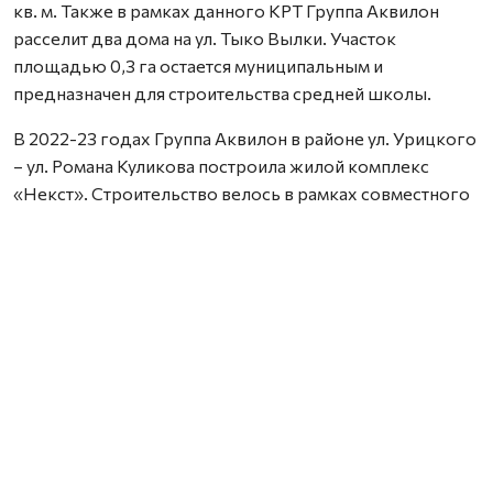
кв. м. Также в рамках данного КРТ Группа Аквилон
расселит два дома на ул. Тыко Вылки. Участок
площадью 0,3 га остается муниципальным и
предназначен для строительства средней школы.
В 2022-23 годах Группа Аквилон в районе ул. Урицкого
– ул. Романа Куликова построила жилой комплекс
«Некст». Строительство велось в рамках совместного
с Правительством Архангельской области
инвестиционного проекта по восстановлению прав
граждан пострадавших от недобросовестных
действий застройщиков. В соответствии с областным
законом Группа Аквилон получила в аренду данный
участок выплатил денежные компенсации дольщикам,
обманутым несколькими другими застройщиками.
Сейчас по проектам комплексного развития
территорий Группа Аквилон выполняет обязательства
по расселению за свой счет в столице Поморья и