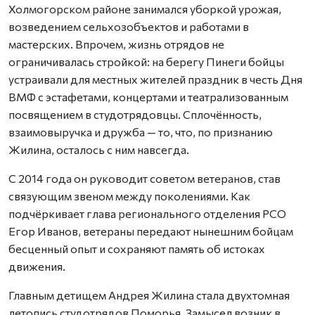
Холмогорском районе занимался уборкой урожая,
возведением сельхозобъектов и работами в
мастерских. Впрочем, жизнь отрядов не
ограничивалась стройкой: на берегу Пинеги бойцы
устраивали для местных жителей праздник в честь Дня
ВМФ с эстафетами, концертами и театрализованным
посвящением в студотрядовцы. Сплочённость,
взаимовыручка и дружба — то, что, по признанию
Жилина, осталось с ним навсегда.
С 2014 года он руководит советом ветеранов, став
связующим звеном между поколениями. Как
подчёркивает глава регионального отделения РСО
Егор Иванов, ветераны передают нынешним бойцам
бесценный опыт и сохраняют память об истоках
движения.
Главным детищем Андрея Жилина стала двухтомная
летопись студотрядов Поморья. Замысел возник в