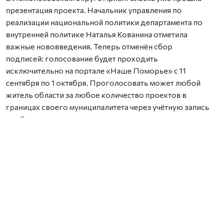
презентация проекта. Начальник управления по
реализации национальной политики департамента по
внутренней политике Наталья Кованина отметила
важные нововведения. Теперь отменён сбор
подписей: голосование будет проходить
исключительно на портале «Наше Поморье» с 11
сентября по 1 октября. Проголосовать может любой
житель области за любое количество проектов в
границах своего муниципалитета через учётную запись
на «Госуслугах».
Также важно заранее согласовать земельный участок с
местной администрацией — работы можно проводить
только на территории, находящейся в муниципальной
собственности.
Координатором проекта стала выпускница программы
«Защитники. Под крылом Архангела» Елена Слобода.