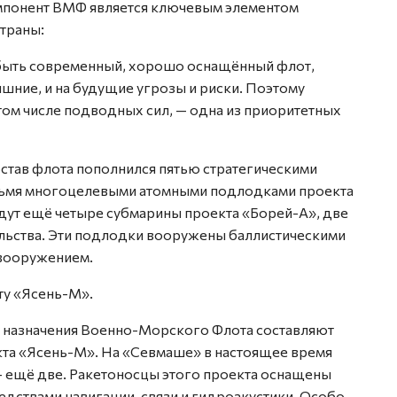
мпонент ВМФ является ключевым элементом
страны:
н быть современный, хорошо оснащённый флот,
яшние, и на будущие угрозы и риски. Поэтому
м числе подводных сил, — одна из приоритетных
остав флота пополнился пятью стратегическими
рьмя многоцелевыми атомными подлодками проекта
дут ещё четыре субмарины проекта «Борей-А», две
ельства. Эти подлодки вооружены баллистическими
 вооружением.
ту «Ясень-М».
о назначения Военно-Морского Флота составляют
а «Ясень-М». На «Севмаше» в настоящее время
 — ещё две. Ракетоносцы этого проекта оснащены
ствами навигации, связи и гидроакустики. Особо