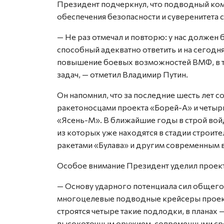
Президент подчеркнул, что подводный ко
обеспечения безопасности и суверенитета 
— Не раз отмечал и повторю: у нас долже
способный адекватно ответить и на сегодн
повышение боевых возможностей ВМФ, в то
задач, — отметил Владимир Путин.
Он напомнил, что за последние шесть лет с
ракетоносцами проекта «Борей-А» и четы
«Ясень-М». В ближайшие годы в строй вой
из которых уже находятся в стадии строит
ракетами «Булава» и другим современным
Особое внимание Президент уделил проек
— Основу ударного потенциала сил общег
многоцелевые подводные крейсеры проект
строятся четыре такие подлодки, в планах
высокоточным оружием, современными сред