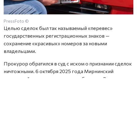
PressFoto ©
Целью сделок был так называемый «перевес»
государственных регистрационных знаков —
сохранение «красивых» номеров за новыми
владельцами.
Прокурор обратился в суд с иском о признании сделок
ничтожными. 6 октября 2025 года Мирнинский
городской суд удовлетворил требования. Решением
суда ответчиков обязали сдать номера в ГИБДД для
перевода в резерв МВД России.
Исполнение решения контролирует прокуратура.
Нашли ошибку? Выделите текст, нажмите
ctrl+enter
и отправьте ее нам.