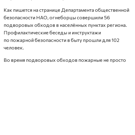
Как пишется на странице Департамента общественной
безопасности НАО, огнеборцы совершили 56
подворовых обходов в населённых пунктах региона.
Профилактические беседы и инструктажи
по пожарной безопасности в быту прошли для 102
человек.
Во время подворовых обходов пожарные не просто
вручали памятки, но и подробно объясняли, как
избежать возгорания.
Фото со страницы Департамента общественной
безопасности НАО.
Нашли ошибку? Выделите текст, нажмите
ctrl+enter
и отправьте ее нам.