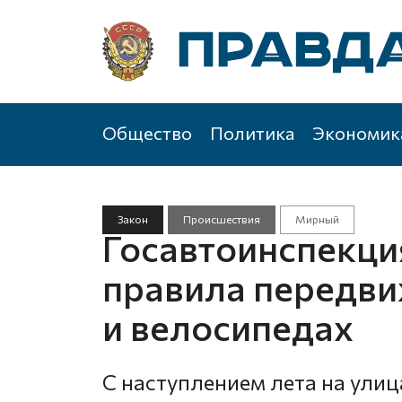
Общество
Политика
Экономик
Закон
Происшествия
Мирный
Госавтоинспекци
правила передви
и велосипедах
С наступлением лета на ули