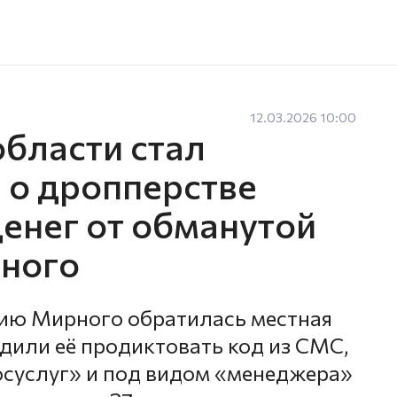
12.03.2026 10:00
бласти стал
 о дропперстве
денег от обманутой
ного
цию Мирного обратилась местная
или её продиктовать код из СМС,
осуслуг» и под видом «менеджера»