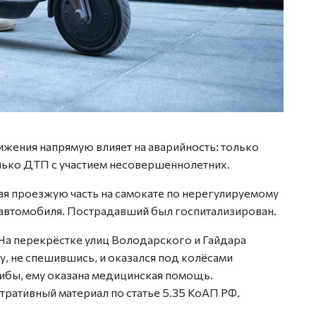
ижения напрямую влияет на аварийность: только
лько ДТП с участием несовершеннолетних.
ая проезжую часть на самокате по нерегулируемому
автомобиля. Пострадавший был госпитализирован.
На перекрёстке улиц Володарского и Гайдара
, не спешившись, и оказался под колёсами
ибы, ему оказана медицинская помощь.
ративный материал по статье 5.35 КоАП РФ.