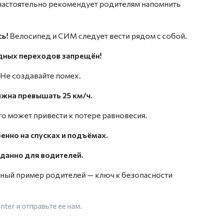
настоятельно рекомендует родителям напомнить
ь!
Велосипед и СИМ следует вести рядом с собой.
дных переходов запрещён!
Не создавайте помех.
лжна превышать 25 км/ч.
то может привести к потере равновесия.
енно на спусках и подъёмах.
данно для водителей.
ный пример родителей — ключ к безопасности
enter
и отправьте ее нам.