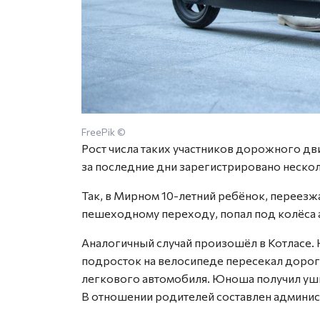
FreePik ©
Рост числа таких участников дорожного дв
за последние дни зарегистрировано неско
Так, в Мирном 10-летний ребёнок, переезж
пешеходному переходу, попал под колёса 
Аналогичный случай произошёл в Котласе. 
подросток на велосипеде пересекал дорогу
легкового автомобиля. Юноша получил уш
В отношении родителей составлен админист