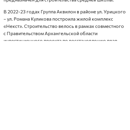
В 2022-23 годах Группа Аквилон в районе ул. Урицкого
– ул. Романа Куликова построила жилой комплекс
«Некст». Строительство велось в рамках совместного
с Правительством Архангельской области
инвестиционного проекта по восстановлению прав
граждан пострадавших от недобросовестных
действий застройщиков. В соответствии с областным
законом Группа Аквилон получила в аренду данный
участок выплатил денежные компенсации дольщикам,
обманутым несколькими другими застройщиками.
Сейчас по проектам комплексного развития
территорий Группа Аквилон выполняет обязательства
по расселению за свой счет в столице Поморья и
городе корабелов 65 деревянных домов площадью
33,8 тыс. кв. м, 32 дома уже расселены. Объем затрат на
расселение составляет более 3,1 млрд. рублей. Это те