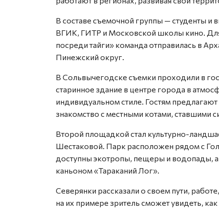
работают в регионах, развивая свои террит
В составе съемочной группы — студенты и
ВГИК, ГИТР и Московской школы кино. Для
посреди тайги» команда отправилась в Ар
Пинежский округ.
В Сольвычегодске съемки проходили в гос
старинное здание в центре города в атмо
индивидуальном стиле. Гостям предлагают
знакомство с местными котами, ставшими 
Второй площадкой стал культурно-ландша
Шестаковой. Парк расположен рядом с Гол
доступны экотропы, пещеры и водопады, а
каньоном «Тараканий Лог».
Северянки рассказали о своем пути, работе,
на их примере зритель сможет увидеть, ка