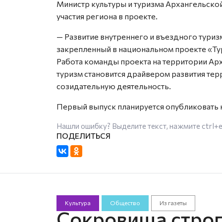
Министр культуры и туризма Архангельской
участия региона в проекте.
— Развитие внутреннего и въездного туриз
закрепленный в национальном проекте «Тур
Работа команды проекта на территории Ар
туризм становится драйвером развития тер
созидательную деятельность.
Первый выпуск планируется опубликовать 
Нашли ошибку? Выделите текст, нажмите
ctrl+
Культура
Общество
Из газеты
Сокровища строг