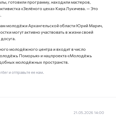
алы, готовили программу, находили мастеров,
ктивистка «Зелёного цеха» Кира Лукичева. — Это
.
елам молодёжи Архангельской области Юрий Марич,
остки могут активно участвовать в жизни своей
 досуга.
ого молодёжного центра и входит в число
Молодёжь Поморья» и нацпроекта «Молодёжь
подобных молодёжных пространств.
enter
и отправьте ее нам.
21.05.2026 14:00