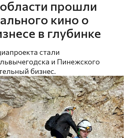
 области прошли
ального кино о
знесе в глубинке
диапроекта стали
львычегодска и Пинежского
тельный бизнес.