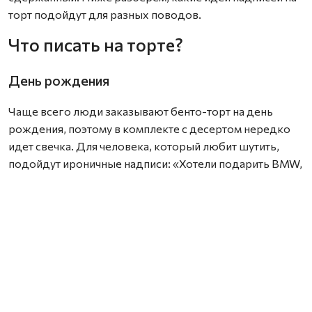
торт подойдут для разных поводов.
Что писать на торте?
День рождения
Чаще всего люди заказывают бенто-торт на день
рождения, поэтому в комплекте с десертом нередко
идет свечка. Для человека, который любит шутить,
подойдут ироничные надписи: «Хотели подарить BMW,
но хватило только на торт», «Маме снова 18», «Ты как
вино — с годами только лучше».
Если вы не очень близки с именинником, выбирайте
нейтральные поздравления на торт: «Будь счастлив»,
«Желаю много денег!!!», «Самому прекрасному
имениннику».