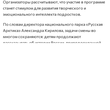
Организаторы рассчитывают, что участие в программе
станет стимулом для развития творческого и
эмоционального интеллекта подростков.
По словам директора национального парка «Русская
Арктика» Александра Кирилова, задачи смены во
многом сохраняются: детям продолжают
рассказывать об истории России, природоохранной
деятельности и особенностях северной природы.
Однако в этот раз вместо научных приборов
участникам предложили творческие инструменты —
мольберты, блокноты, фотоаппараты и смартфоны.
— Задача этой смены не сильно отличается от
предыдущих. Мы по-прежнему формируем у детей
интерес к изучению природы и истории России и
знакомим их с основами природоохранного дела. В
этот раз мы решили вооружить участников не
микроскопами, а мольбертами, блокнотами,