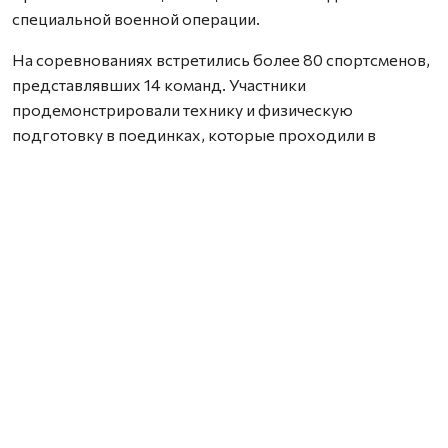
специальной военной операции.
На соревнованиях встретились более 80 спортсменов,
представлявших 14 команд. Участники
продемонстрировали технику и физическую
подготовку в поединках, которые проходили в
напряженной борьбе.
Архангельскую область представляли шесть
сотрудников подразделений лицензионно-
разрешительной работы, вневедомственной охраны,
ОМОН «Скорпион» и СОБР «Архангел». По итогам
командного зачета сборная Поморья заняла третье
место как в спортивном, так и в боевом самбо.
Успешно выступили северяне и в личном первенстве. В
общей сложности они завоевали шесть призовых мест
в пяти весовых категориях.