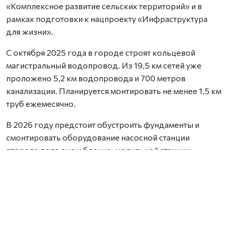
«Комплексное развитие сельских территорий» и в
рамках подготовки к нацпроекту «Инфраструктура
для жизни».
С октября 2025 года в городе строят кольцевой
магистральный водопровод. Из 19,5 км сетей уже
проложено 5,2 км водопровода и 700 метров
канализации. Планируется монтировать не менее 1,5 км
труб ежемесячно.
В 2026 году предстоит обустроить фундаменты и
смонтировать оборудование насосной станции
второго подъема и блочно-модульной станции
водоподготовки. Договор на поставку оборудования
заключат до 15 марта. Техническая готовность
трехгодичного объекта — 20%.
Во второй половине апреля начнется капремонт
городских сетей водоотведения. Предстоит заменить