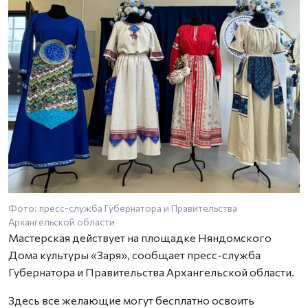
Фото: пресс-служба Губернатора и Правительства
Ф
Архангельской области
А
Мастерская действует на площадке Няндомского
Дома культуры «Заря», сообщает пресс-служба
Губернатора и Правительства Архангельской области.
Здесь все желающие могут бесплатно освоить