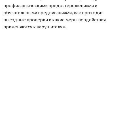
профилактическими предостережениями и
обязательными предписаниями, как проходят
выездные проверки и какие меры воздействия
применяются к нарушителям.
Особое внимание на семинаре уделили современным
цифровым инструментам. Как отметил Петр Жгилев,
для контроля и онлайн-консультаций специалисты
активно используют мобильное приложение
«Инспектор». С его помощью надзорные мероприятия
можно проводить дистанционно, в формате
видеоконференций.
Кроме того, аграриям напомнили о возможности
пройти «самопроверку» с помощью специальных чек-
листов Россельхознадзора. Заполняя их, фермеры
могут заранее выявить потенциальные нарушения и
устранить их до прихода проверяющих.