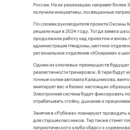
России. На их реализацию направят более 3
получили инициативы, посвященные патрио
По словам руководителя проекта Оксаны М
решили еще в 2024 году. Тогда заявка шк
продолжили работу над проектом и вновь 
администрация Няндомы, местное отделен
региональное отделение «Юнармии» и цен
Одним из ключевых преимуществ будущего 
реалистичности тренировок. В тире будут 
точные копии автомата Калашникова, винто
имитирует вес и баланс настоящих образцов
Электронная система будет фиксировать по
отрабатывать стойку, дыхание и прицелива
Занятия в «Рубеже» планируют проводить 
для старшеклассников. Тир также станет 
патриотического клуба «Барс» к соревнова