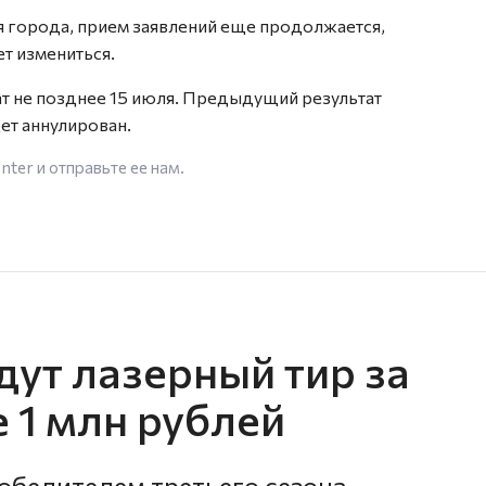
 города, прием заявлений еще продолжается,
т измениться.
ат не позднее 15 июля. Предыдущий результат
ет аннулирован.
enter
и отправьте ее нам.
дут лазерный тир за
е 1 млн рублей
бедителем третьего сезона