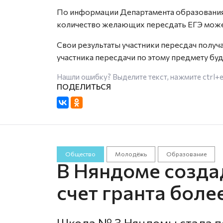
По информации Департамента образования
количество желающих пересдать ЕГЭ може
Свои результаты участники пересдач получ
участника пересдачи по этому предмету буд
Нашли ошибку? Выделите текст, нажмите
ctrl+
Общество
Молодёжь
Образование
В Няндоме созда
счет гранта боле
Школа № 3 Няндомы стала по