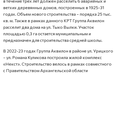
в течение трех лет должен расселить 6 аварийных и
ветхих деревянных домов, построенных в 1925-31
годах. Объем нового строительства – порядка 25 тыс.
кв. м. Также в рамках данного КРТ Группа Аквилон
расселит два дома на ул. Тыко Вылки. Участок
площадью 0,3 га остается муниципальным и
предназначен для строительства средней школы.
В 2022-23 годах Группа Аквилон в районе ул. Урицкого
– ул. Романа Куликова построила жилой комплекс
«Некст». Строительство велось в рамках совместного
с Правительством Архангельской области
инвестиционного проекта по восстановлению прав
граждан пострадавших от недобросовестных
действий застройщиков. В соответствии с областным
законом Группа Аквилон получила в аренду данный
участок выплатил денежные компенсации дольщикам,
обманутым несколькими другими застройщиками.