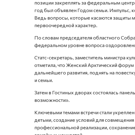
позиции закреплять за федеральным центр
год был объявлен Годом семьи. Импульс, 
Ведь вопросы, которые касаются защиты мат
первоочередной характер.
По словам председателя областного Собра
федеральном уровне воп­роса оздоровлени
Статс-секретарь, заместитель минист­ра к
отметила, что Женский Арктический форум п
дальнейшего развития, поднять на повест
и семьи.
Затем в Гостиных дворах состоялась панель
возможности».
Ключевыми темами встречи стали укреплен
детьми, создание условий для совмещения 
профессиональной реализации, сохранени
семейных ценностей.