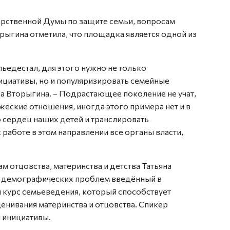
арственной Думы по защите семьи, вопросам
орыгина отметила, что площадка является одной из
ьедестал, для этого нужно не только
циативы, но и популяризировать семейные
а Вторыгина. – Подрастающее поколение не учат,
жеские отношения, иногда этого примера нет и в
о сердец наших детей и транслировать
работе в этом направлении все органы власти,
 отцовства, материнства и детст­ва Татьяна
я демографических проблем введённый в
 курс семьеведения, который способствует
нивания материнства и отцовства. Спикер
 инициативы.