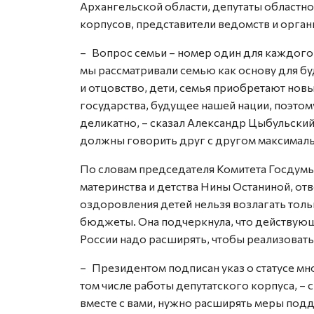
Архангельской области, депутаты областно
корпусов, представители ведомств и орган
– Вопрос семьи – номер один для каждого и
мы рассматривали семью как основу для б
и отцовство, дети, семья приобретают нов
государства, будущее нашей нации, поэтом
деликатно, – сказал Александр Цыбульский.
должны говорить друг с другом максимал
По словам председателя Комитета Госдумы 
материнства и детства Нины Останиной, от
оздоровления детей нельзя возлагать толь
бюджеты. Она подчеркнула, что дейст­вую
России надо расширять, чтобы реализовать
– Президентом подписан указ о статусе мн
том числе работы депутатского корпуса, – 
вместе с вами, нужно расширять меры подд