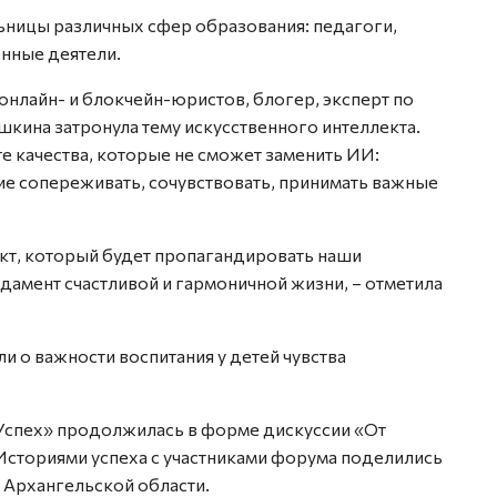
ьницы различных сфер образования: педагоги,
енные деятели.
онлайн- и блокчейн-юристов, блогер, эксперт по
кина затронула тему искусственного интеллекта.
 те качества, которые не сможет заменить ИИ:
ие сопереживать, сочувствовать, принимать важные
ект, который будет пропагандировать наши
амент счастливой и гармоничной жизни, – отметила
и о важности воспитания у детей чувства
Успех» продолжилась в форме дискуссии «От
 Историями успеха с участниками форума поделились
 Архангельской области.