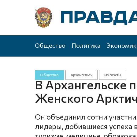
Общество
Политика
Экономик
Общество
Архангельск
Из газеты
В Архангельске п
Женского Аркти
Он объединил сотни участни
лидеры, добившиеся успеха в 
туризме, медицине, образова