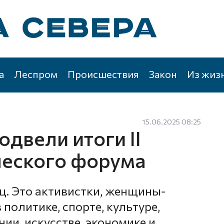
а
Леспром
Происшествия
Закон
Из жиз
15.06.2025 08:25
одвели итоги II
ческого форума
ц. Это активистки, женщины-
политике, спорте, культуре,
нии, искусстве, экономике и