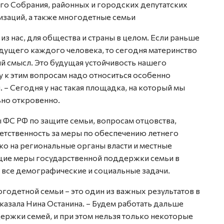
го Собрания, районных и городских депутатских
изаций, а также многодетные семьи
з нас, для общества и страны в целом. Если раньше
удущего каждого человека, то сегодня материнство
ый смысл. Это будущая устойчивость нашего
у к этим вопросам надо относиться особенно
 – Сегодня у нас такая площадка, на который мы
ьно откровенно.
ФС РФ по защите семьи, воп­росам отцовства,
ветственность за меры по обеспечению летнего
ко на региональные органы власти и местные
щие меры государственной поддержки семьи в
 все демографические и социальные задачи.
огодетной семьи – это один из важных результатов в
сказала Нина Останина. – Будем работать дальше
ержки семей, и при этом нельзя только некоторые