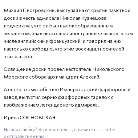
Михаил Пиотровский, выступая на открытии памятной
доски в честь адмирала Николая Кузнецова,
подчеркнул, что он был высокообразованным
человеком, знал несколько иностранных языков, в том
числе английский и французский, и говорил на них
настолько свободно, что этим восхищал носителей
этих языков.
Освящение доски провёл настоятель Никольского
Морского собора архимандрит Алексий.
А ещё к этому событию Императорский фарфоровый
завод выпустил серию фарфоровых тарелок с
изображением легендарного адмирала.
Ирина СОСНОВСКАЯ
Нашли ошибку? Выделите текст, нажмите
ctrl+enter
и отправьте ее нам.