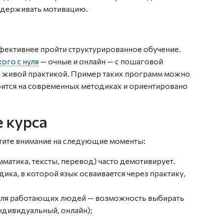
оддерживать мотивацию.
фективнее пройти структурированное обучение.
ого с нуля
— очные и онлайн — с пошаговой
 живой практикой. Пример таких программ можно
троится на современных методиках и ориентировано
 курса
тите внимание на следующие моменты:
матика, тексты, перевод) часто демотивирует.
ка, в которой язык осваивается через практику,
 для работающих людей — возможность выбирать
ндивидуальный, онлайн);