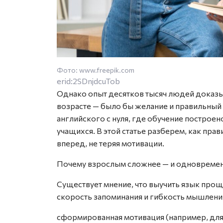
Фото: www.freepik.com
erid:2SDnjdcuTob
Однако опыт десятков тысяч людей доказы
возрасте — было бы желание и правильный 
английского с нуля, где обучение построе
учащихся. В этой статье разберем, как прав
вперед, не теряя мотивации.
Почему взрослым сложнее — и одновремен
Существует мнение, что выучить язык проще
скорость запоминания и гибкость мышлени
сформированная мотивация (например, для 