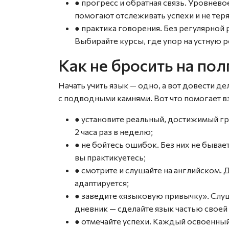
● прогресс и обратная связь. Уровнев
помогают отслеживать успехи и не теря
● практика говорения. Без регулярной
Выбирайте курсы, где упор на устную р
Как не бросить на пол
Начать учить язык — одно, а вот довести д
с подводными камнями. Вот что помогает 
● установите реальный, достижимый гр
2 часа раз в неделю;
● не бойтесь ошибок. Без них не бывае
вы практикуетесь;
● смотрите и слушайте на английском.
адаптируется;
● заведите «языковую привычку». Слуш
дневник — сделайте язык частью своей
● отмечайте успехи. Каждый освоенный