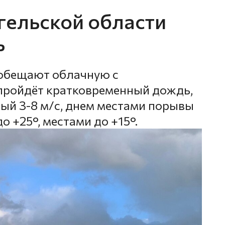
нгельской области
ь
обещают облачную с
пройдёт кратковременный дождь,
ый 3-8 м/с, днем местами порывы
о +25°, местами до +15°.