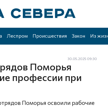
а
Леспром
Происшествия
Закон
Из жиз
30.05.2025 09:30
трядов Поморья
ие профессии при
дотрядов Поморья освоили рабочие