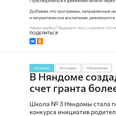
Присоединиться к движению можно через 
Добавим, что программы, направленные на
и патриотическое воспитание, реализуютс
Нашли ошибку? Выделите текст, нажмите
ctrl+
Общество
Молодёжь
Образование
В Няндоме созда
счет гранта боле
Школа № 3 Няндомы стала по
конкурса инициатив родител