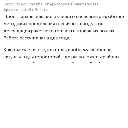
Фото: пресс-служба Губернатора и Правительства
Архангельской области
Проект архангельского ученого посвящен разработке
методики определения токсичных продуктов
деградации ракетного топлива в торфяных почвах.
Работа рассчитана на два года.
Как отмечает исследователь, проблема особенно
актуальна для территорий, где расположены районы
падения отработавших ступеней ракет. Торфяные
почвы способны необратимо связывать широкий
спектр химических соединений, включая компоненты
ракетного топлива, из-за чего токсичные вещества и
продукты их распада могут сохраняться в
окружающей среде на протяжении многих лет. При
этом специализированных методик для их анализа
сегодня практически не существует.
В рамках проекта Марк Попов планирует разработать