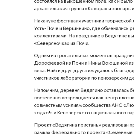
состоялся на выкошенном поле, как и было
архангельская группа «Кокора» и звонарь 
Накануне фестиваля участники творческой
Усть-Поче и Вершинино, где обменялись 
коллективами. На празднике в Ведягине в
«Северяночка» из Почи.
Одним из трогательных моментов праздник
Дорофеевой из Почи и Нины Воюшиной из 
века. Найти друг друга им удалось благо
участников лаборатории по кенозерским д
Напомним, деревня Ведягино оставалась бе
постепенно возрождается как центр плотн
совместным усилиям сообщества АНО «Люд
ходко!» и Кенозерского национального пар
Проект «Ведягина пристань» реализован п
рамках федерального проекта «Семейные ц