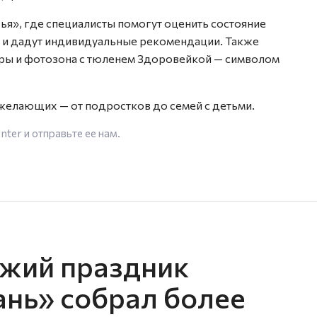
ья», где специалисты помогут оценить состояние
у и дадут индивидуальные рекомендации. Также
гры и фотозона с тюленем Здоровейкой — символом
желающих — от подростков до семей с детьми.
enter
и отправьте ее нам.
зжий праздник
ань» собрал более