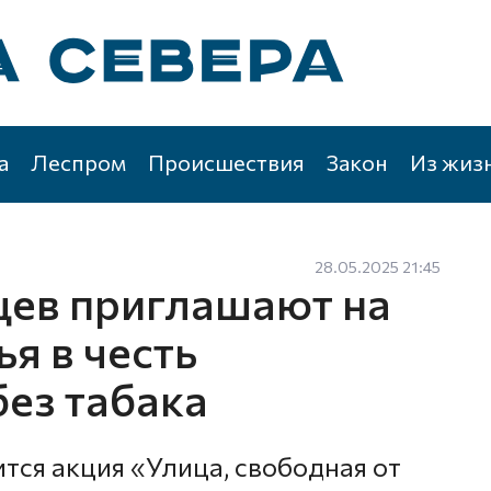
а
Леспром
Происшествия
Закон
Из жиз
28.05.2025 21:45
цев приглашают на
я в честь
без табака
ится акция «Улица, свободная от