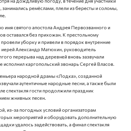
отря на дождливую погоду, в течение дня участники
, занимались ремёслами, плели из бересты и соломы,
ле.
во имя святого апостола Андрея Первозванного и
ов оставался без прихожан. К престольному
, провели уборку и привели в порядок внутренние
л иерей Александр Матюхин, руководитель
лгого перерыва над деревней вновь зазвучали
е исполнил каргопольский звонарь Сергей Власов.
ремьера народной драмы «Лодка», созданной
озвучали аутентичные народные песни, а также были
ле спектакля гости продолжили праздник
нием жнивных песен.
ой, из-за погодных условий организаторам
торых мероприятий и оборудовать дополнительную
адки удалось задействовать, а финал спектакля