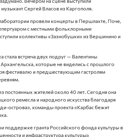
 задумано. Вечером на сцене выступили
и музыкант Сергей Власов из Каргополя.
 лаборатории провели концерты в Першлахте, Поче,
репертуаром с местными фольклорными
ыступили коллективы «Зазнобушки» из Вершинино и
а стала встреча двух подруг — Валентины
Архангельска, которые не виделись с прошлого
даря фестивалю и предшествующим гастролям
еревням.
з постоянных жителей около 40 лет. Сегодня она
ицкого ремесла и народного искусства благодаря
и-острова», команды проекта «Карбас бежит
ка.
ри поддержке гранта Российского фонда культуры в
енности и инфраструктура культуры»