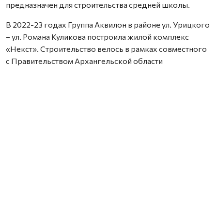
предназначен для строительства средней школы.
В 2022-23 годах Группа Аквилон в районе ул. Урицкого
– ул. Романа Куликова построила жилой комплекс
«Некст». Строительство велось в рамках совместного
с Правительством Архангельской области
инвестиционного проекта по восстановлению прав
граждан пострадавших от недобросовестных
действий застройщиков. В соответствии с областным
законом Группа Аквилон получила в аренду данный
участок выплатил денежные компенсации дольщикам,
обманутым несколькими другими застройщиками.
Сейчас по проектам комплексного развития
территорий Группа Аквилон выполняет обязательства
по расселению за свой счет в столице Поморья и
городе корабелов 65 деревянных домов площадью
33,8 тыс. кв. м, 32 дома уже расселены. Объем затрат на
расселение составляет более 3,1 млрд. рублей. Это те