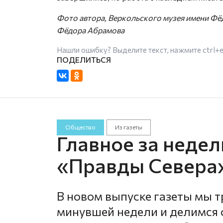
Фото автора, Веркольского музея имени Ф
Фёдора Абрамова
Нашли ошибку? Выделите текст, нажмите
ctrl+
Общество
Из газеты
Главное за неде
«Правды Севера»
В новом выпуске газеты мы 
минувшей недели и делимся