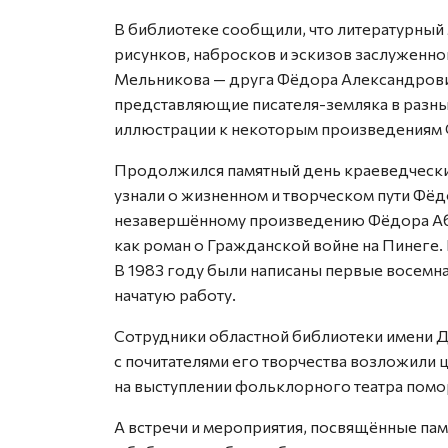
В библиотеке сообщили, что литературный
рисунков, набросков и эскизов заслуженн
Мельникова — друга Фёдора Александрови
представляющие писателя-земляка в разны
иллюстрации к некоторым произведениям 
Продолжился памятный день краеведческим
узнали о жизненном и творческом пути Фё
незавершённому произведению Фёдора Абр
как роман о Гражданской войне на Пинеге.
В 1983 году были написаны первые восемна
начатую работу.
Сотрудники областной библиотеки имени Д
с почитателями его творчества возложили ц
на выступлении фольклорного театра помо
А встречи и мероприятия, посвящённые па