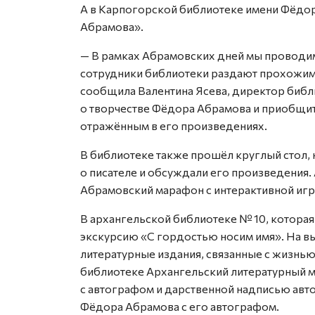
А в Карпогорской библиотеке имени Фёдо
Абрамова».
— В рамках Абрамовских дней мы проводим
сотрудники библиотеки раздают прохожим с
сообщила Валентина Ясева, директор библи
о творчестве Фёдора Абрамова и приобщи
отражённым в его произведениях.
В библиотеке также прошёл круглый стол, 
о писателе и обсуждали его произведения. 
Абрамовский марафон с интерактивной игр
В архангельской библиотеке № 10, которая
экскурсию «С гордостью носим имя». На в
литературные издания, связанные с жизнью
библиотеке Архангельский литературный м
с автографом и дарственной надписью авт
Фёдора Абрамова с его автографом.