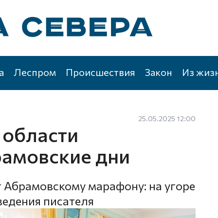
а
Леспром
Происшествия
Закон
Из жиз
25.05.2025 12:00
 области
амовские дни
т Абрамовскому марафону: на угоре
ведения писателя