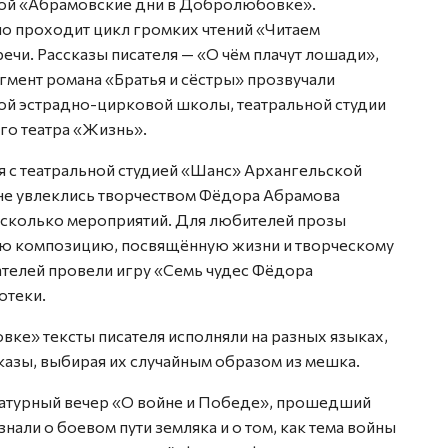
ой «Абрамовские дни в Добролюбовке».
о проходит цикл громких чтений «Читаем
речи. Рассказы писателя — «О чём плачут лошади»,
гмент романа «Братья и сёстры» прозвучали
ной эстрадно-цирковой школы, театральной студии
го театра «Жизнь».
я с театральной студией «Шанс» Архангельской
не увлеклись творчеством Фёдора Абрамова
есколько мероприятий. Для любителей прозы
ю композицию, посвящённую жизни и творческому
ателей провели игру «Семь чудес Фёдора
отеки.
вке» тексты писателя исполняли на разных языках,
казы, выбирая их случайным образом из мешка.
атурный вечер «О войне и Победе», прошедший
нали о боевом пути земляка и о том, как тема войны