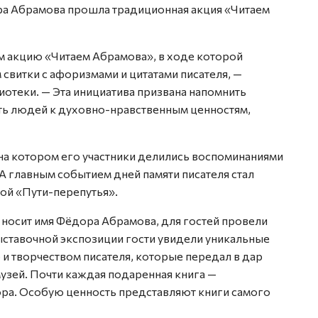
ра Абрамова прошла традиционная акция «Читаем
 акцию «Читаем Абрамова», в ходе которой
витки с афоризмами и цитатами писателя, —
отеки. — Эта инициатива призвана напомнить
ть людей к духовно-нравственным ценностям,
на котором его участники делились воспоминаниями
А главным событием дней памяти писателя стал
ой «Пути-перепутья».
 носит имя Фёдора Абрамова, для гостей провели
ыставочной экспозиции гости увидели уникальные
 и творчеством писателя, которые передал в дар
узей. Почти каждая подаренная книга —
ора. Особую ценность представляют книги самого