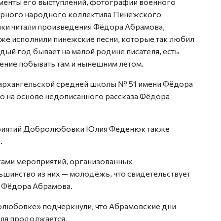
гменты его выступлений, фотографии военного
орного народного коллектива Пинежского
ики читали произведения Фёдора Абрамова,
акже исполнили пинежские песни, которые так любил
ый год бывает на малой родине писателя, есть
ение побывать там и нынешним летом.
» архангельской средней школы № 51 имени Фёдора
ю на основе недописанного рассказа Фёдора
приятий Добролюбовки Юлия Феденюк также
.
иками мероприятий, организованных
ьшинство из них — молодёжь, что свидетельствует
у Фёдора Абрамова.
­любовке» подчеркнули, что Абрамовские дни
еля продолжается.