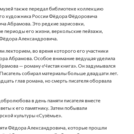
 музей также передал библиотеке коллекцию
ого художника России Фёдора Фёдоровича
ча Абрамова. Это редкие зарисовки,
е периоды его жизни, веркольские пейзажи,
Фёдора Александровича.
 лекторием, во время которого его участники
дора Абрамова. Особое внимание ведущая уделила
амова — роману «Чистая книга». Он задумывался
 Писатель собирал материалы больше двадцати лет.
дцать глав романа, но смерть писателя оборвала
обролюбова в день памяти писателя вместе
веты к его памятнику. Затем побывали
рской культуры «Сузёмье».
мяти Фёдора Александровича, которые прошли