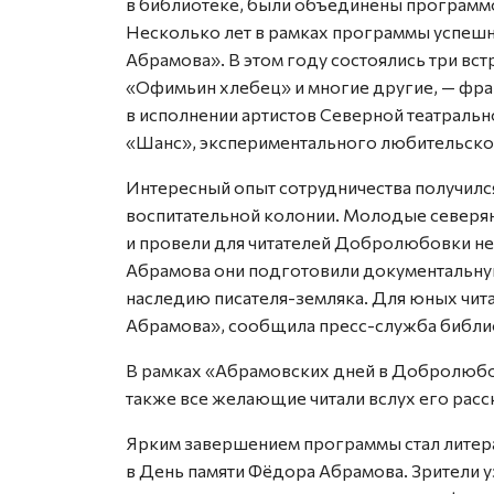
в библиотеке, были объединены программ
Несколько лет в рамках программы успешн
Абрамова». В этом году состоялись три вст
«Офимьин хлебец» и многие другие, — фра
в исполнении артистов Северной театраль
«Шанс», экспериментального любительско
Интересный опыт сотрудничества получилс
воспитательной колонии. Молодые северя
и провели для читателей Добролюбовки н
Абрамова они подготовили документальну
наследию писателя-земляка. Для юных чит
Абрамова», сообщила пресс-служба библи
В рамках «Абрамовских дней в Доб­ро­любо
также все желающие читали вслух его расс
Ярким завершением программы стал литер
в День памяти Фёдора Абрамова. Зрители уз