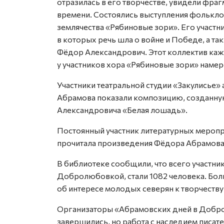
отразилась в его творчестве, увидели фра
времени. Состоялись выступления фолькл
землячества «Рябиновые зори». Его участн
в которых речь шла о войне и Победе, а т
Фёдор Александрович. Этот коллектив кажд
у участников хора «Рябиновые зори» намер
Участники театральной студии «Закулисье
Абрамова показали композицию, созданну
Александровича «Белая лошадь».
Постоянный участник литературных меро
прочитала произведения Фёдора Абрамова
В библиотеке сообщили, что всего участн
Добролюбовкой, стали 1082 человека. Бол
об интересе молодых северян к творчеств
Организаторы «Абрамовских дней в Добро
завершились, но работа с наследием писат