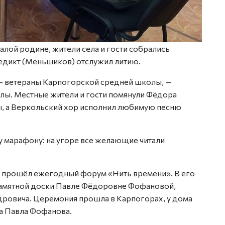
малой родине, жители села и гости собрались
едикт (Меньшиков) отслужил литию.
 — ветераны Карпогорской средней школы, —
олы. Местные жители и гости помянули Фёдора
, а Веркольский хор исполнил любимую песню
у марафону: на угоре все желающие читали
и прошёл ежегодный форум «Нить времени». В его
 памятной доски Павле Фёдоровне Фофановой,
ровича. Церемония прошла в Карпогорах, у дома
ла Павла Фофанова.