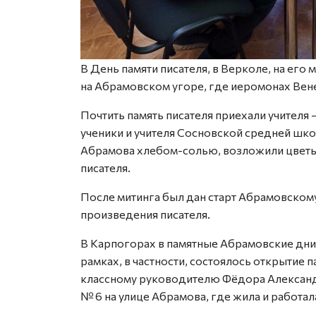
В День памяти писателя, в Верколе, на его 
на Абрамовском угоре, где иеромонах Вен
Почтить память писателя приехали учителя
ученики и учителя Сосновской средней шк
Абрамова хлебом-солью, возложили цветы
писателя.
После митинга был дан старт Абрамовском
произведения писателя.
В Карпогорах в памятные Абрамов­ские дн
рамках, в частности, состоялось открытие
классному руководителю Фёдора Александ
№ 6 на улице Абрамова, где жила и работа