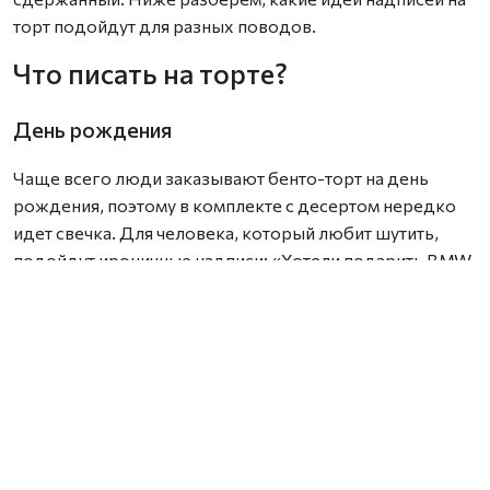
торт подойдут для разных поводов.
Что писать на торте?
День рождения
Чаще всего люди заказывают бенто-торт на день
рождения, поэтому в комплекте с десертом нередко
идет свечка. Для человека, который любит шутить,
подойдут ироничные надписи: «Хотели подарить BMW,
но хватило только на торт», «Маме снова 18», «Ты как
вино — с годами только лучше».
Если вы не очень близки с именинником, выбирайте
нейтральные поздравления на торт: «Будь счастлив»,
«Желаю много денег!!!», «Самому прекрасному
имениннику».