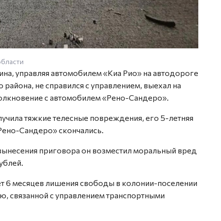
области
чина, управляя автомобилем «Киа Рио» на автодороге
 района, не справился с управлением, выехал на
толкновение с автомобилем «Рено-Сандеро».
учила тяжкие телесные повреждения, его 5-летняя
«Рено-Сандеро» скончались.
вынесения приговора он возместил моральный вред
ублей.
лет 6 месяцев лишения свободы в колонии-поселении
ю, связанной с управлением транспортными