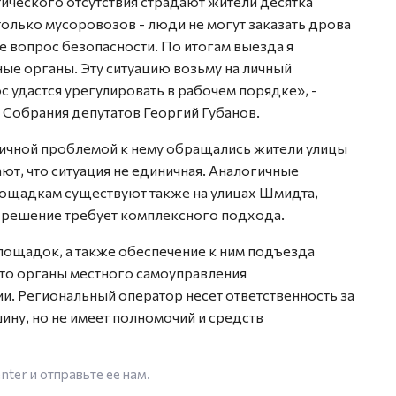
ктического отсутствия страдают жители десятка
только мусоровозов - люди не могут заказать дрова
же вопрос безопасности. По итогам выезда я
ые органы. Эту ситуацию возьму на личный
с удастся урегулировать в рабочем порядке», -
 Собрания депутатов Георгий Губанов.
огичной проблемой к нему обращались жители улицы
т, что ситуация не единичная. Аналогичные
ощадкам существуют также на улицах Шмидта,
 решение требует комплексного подхода.
лощадок, а также обеспечение к ним подъезда
 это органы местного самоуправления
и. Региональный оператор несет ответственность за
ину, но не имеет полномочий и средств
enter
и отправьте ее нам.