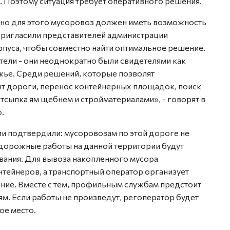
. Поэтому ситуация требует оперативного решения.
, но для этого мусоровоз должен иметь возможность
пригласили представителей администрации
пуса, чтобы совместно найти оптимальное решение.
ели - они неоднократно были свидетелями как
жье. Среди решений, которые позволят
т дороги, перенос контейнерных площадок, поиск
тсыпка ям щебнем и стройматериалами», - говорят в
.
ии подтвердили: мусоровозам по этой дороге не
дорожные работы на данной территории будут
вания. Для вывоза накопленного мусора
нтейнеров, а транспортный оператор организует
ние. Вместе с тем, профильным службам предстоит
м. Если работы не произведут, регоператор будет
ое место.