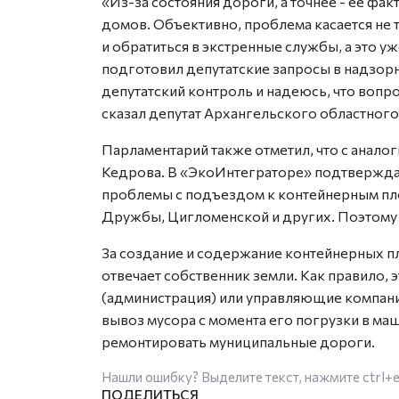
«Из-за состояния дороги, а точнее - её фа
домов. Объективно, проблема касается не 
и обратиться в экстренные службы, а это у
подготовил депутатские запросы в надзорн
депутатский контроль и надеюсь, что вопро
сказал депутат Архангельского областного
Парламентарий также отметил, что с анал
Кедрова. В «ЭкоИнтеграторе» подтверждаю
проблемы с подъездом к контейнерным пл
Дружбы, Цигломенской и других. Поэтому
За создание и содержание контейнерных п
отвечает собственник земли. Как правило,
(администрация) или управляющие компани
вывоз мусора с момента его погрузки в маш
ремонтировать муниципальные дороги.
Нашли ошибку? Выделите текст, нажмите
ctrl+