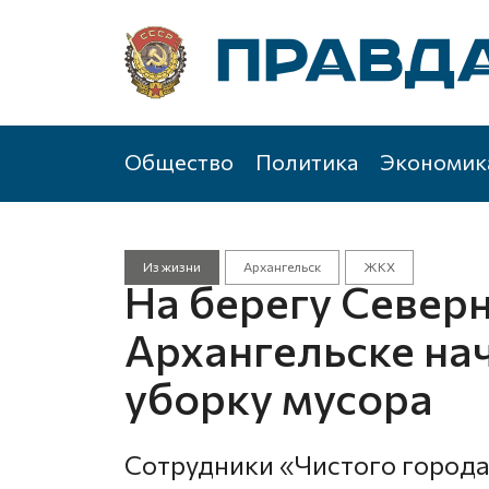
Общество
Политика
Экономик
Из жизни
Архангельск
ЖКХ
На берегу Север
Архангельске на
уборку мусора
Сотрудники «Чистого город