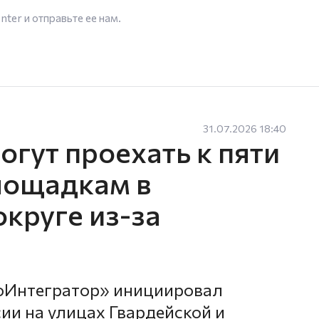
enter
и отправьте ее нам.
31.07.2026 18:40
гут проехать к пяти
лощадкам в
круге из-за
оИнтегратор» инициировал
ии на улицах Гвардейской и