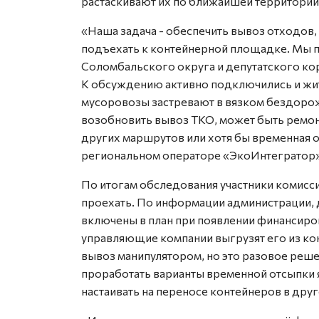
растаскивают их по ближайшей территории
«Наша задача - обеспечить вывоз отходов
подъехать к контейнерной площадке. Мы 
Соломбальского округа и депутатского кор
К обсуждению активно подключились и жит
мусоровозы застревают в вязком бездоро
возобновить вывоз ТКО, может быть ремон
других маршрутов или хотя бы временная о
региональном операторе «ЭкоИнтегратор»
По итогам обследования участники комисс
проехать. По информации администрации, 
включены в план при появлении финансиро
управляющие компании выгрузят его из ко
вывоз манипулятором, но это разовое реше
проработать варианты временной отсыпки я
настаивать на переносе контейнеров в друг