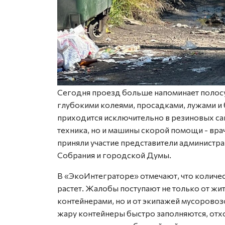
Сегодня проезд больше напоминает полосу 
глубокими колеями, просадками, лужами и 
приходится исключительно в резиновых сап
техника, но и машины скорой помощи - вр
приняли участие представители администра
Собрания и городской Думы.
В «ЭкоИнтеграторе» отмечают, что количе
растет. Жалобы поступают не только от ж
контейнерами, но и от экипажей мусоровоз
жару контейнеры быстро заполняются, отхо