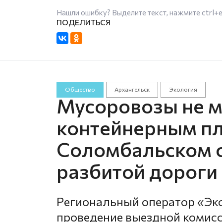
Нашли ошибку? Выделите текст, нажмите
ctrl+
Общество
Архангельск
Экология
Мусоровозы не мо
контейнерным п
Соломбальском о
разбитой дороги
Региональный оператор «Эк
проведение выездной комисс