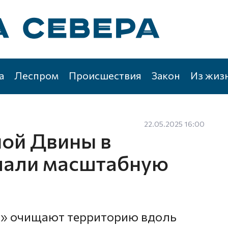
а
Леспром
Происшествия
Закон
Из жиз
22.05.2025 16:00
ной Двины в
чали масштабную
а» очищают территорию вдоль