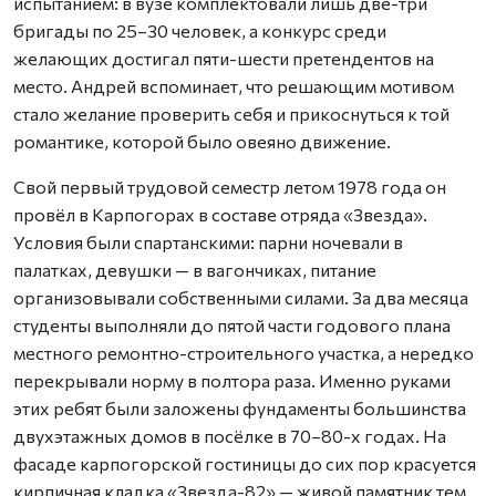
испытанием: в вузе комплектовали лишь две-три
бригады по 25–30 человек, а конкурс среди
желающих достигал пяти-шести претендентов на
место. Андрей вспоминает, что решающим мотивом
стало желание проверить себя и прикоснуться к той
романтике, которой было овеяно движение.
Свой первый трудовой семестр летом 1978 года он
провёл в Карпогорах в составе отряда «Звезда».
Условия были спартанскими: парни ночевали в
палатках, девушки — в вагончиках, питание
организовывали собственными силами. За два месяца
студенты выполняли до пятой части годового плана
местного ремонтно-строительного участка, а нередко
перекрывали норму в полтора раза. Именно руками
этих ребят были заложены фундаменты большинства
двухэтажных домов в посёлке в 70–80-х годах. На
фасаде карпогорской гостиницы до сих пор красуется
кирпичная кладка «Звезда-82» — живой памятник тем