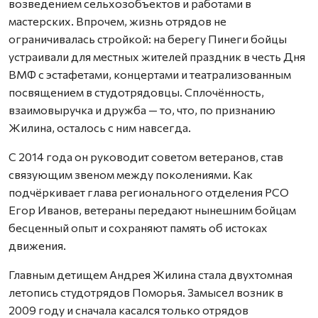
возведением сельхозобъектов и работами в
мастерских. Впрочем, жизнь отрядов не
ограничивалась стройкой: на берегу Пинеги бойцы
устраивали для местных жителей праздник в честь Дня
ВМФ с эстафетами, концертами и театрализованным
посвящением в студотрядовцы. Сплочённость,
взаимовыручка и дружба — то, что, по признанию
Жилина, осталось с ним навсегда.
С 2014 года он руководит советом ветеранов, став
связующим звеном между поколениями. Как
подчёркивает глава регионального отделения РСО
Егор Иванов, ветераны передают нынешним бойцам
бесценный опыт и сохраняют память об истоках
движения.
Главным детищем Андрея Жилина стала двухтомная
летопись студотрядов Поморья. Замысел возник в
2009 году и сначала касался только отрядов