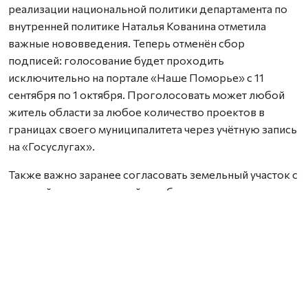
реализации национальной политики департамента по
внутренней политике Наталья Кованина отметила
важные нововведения. Теперь отменён сбор
подписей: голосование будет проходить
исключительно на портале «Наше Поморье» с 11
сентября по 1 октября. Проголосовать может любой
житель области за любое количество проектов в
границах своего муниципалитета через учётную запись
на «Госуслугах».
Также важно заранее согласовать земельный участок с
местной администрацией — работы можно проводить
только на территории, находящейся в муниципальной
собственности.
Координатором проекта стала выпускница программы
«Защитники. Под крылом Архангела» Елена Слобода.
Она отметила, что для успешного прохождения
конкурса важно правильно оформить заявку,