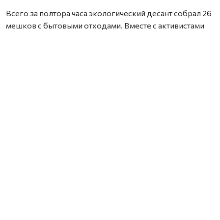
Всего за полтора часа экологический десант собрал 26
мешков с бытовыми отходами. Вместе с активистами
движения «Начни с себя, Поморье» волонтёры
организовали сортировку мусора прямо на месте.
Восемь мешков с полезными фракциями отправились
на вторичную переработку: 20 кг железа и
алюминиевых банок, 18 кг бытового стекла и 7 кг ПЭТ-
пластика. Остальные 18 мешков с
неперерабатываемыми отходами вывезены на полигон
ТБО.
Помимо этого, в Северодвинске прошёл очередной
этап Всероссийской акции «Вода России». Сотрудники
архангельского филиала ООО «Газпром трансгаз
Ухта» провели корпоративную экологическую
инициативу «Речная лента».
Команда волонтёров, включая детей, привела в