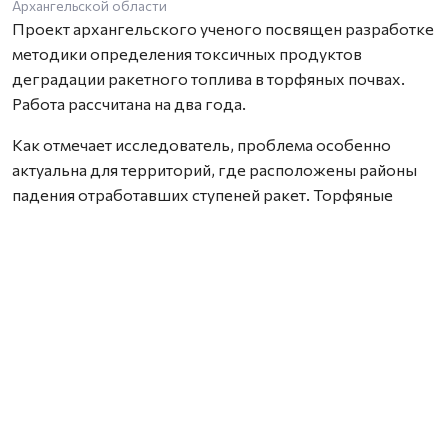
Архангельской области
Проект архангельского ученого посвящен разработке
методики определения токсичных продуктов
деградации ракетного топлива в торфяных почвах.
Работа рассчитана на два года.
Как отмечает исследователь, проблема особенно
актуальна для территорий, где расположены районы
падения отработавших ступеней ракет. Торфяные
почвы способны необратимо связывать широкий
спектр химических соединений, включая компоненты
ракетного топлива, из-за чего токсичные вещества и
продукты их распада могут сохраняться в
окружающей среде на протяжении многих лет. При
этом специализированных методик для их анализа
сегодня практически не существует.
В рамках проекта Марк Попов планирует разработать
новые способы подготовки проб и