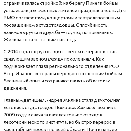
ограничивалась стройкой: на берегу Пинеги бойцы
устраивали для местных жителей праздник в честь Дня
ВМФ с эстафетами, концертами и театрализованным
посвящением в студотрядовцы. Сплочённость,
взаимовыручка и дружба — то, что, по признанию
Жилина, осталось с ним навсегда.
С 2014 года он руководит советом ветеранов, став
связующим звеном между поколениями. Как
подчёркивает глава регионального отделения РСО
Егор Иванов, ветераны передают нынешним бойцам
бесценный опыт и сохраняют память об истоках
движения.
Главным детищем Андрея Жилина стала двухтомная
летопись студотрядов Поморья. Замысел возник в
2009 году и сначала касался только отрядов
лесотехнического института, но быстро перерос в
масштабный проект по всей области. Почти пять лет