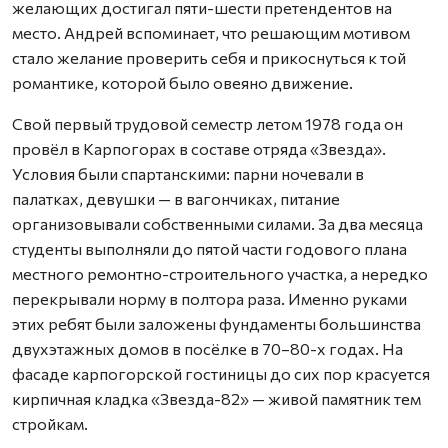
желающих достигал пяти-шести претендентов на
место. Андрей вспоминает, что решающим мотивом
стало желание проверить себя и прикоснуться к той
романтике, которой было овеяно движение.
Свой первый трудовой семестр летом 1978 года он
провёл в Карпогорах в составе отряда «Звезда».
Условия были спартанскими: парни ночевали в
палатках, девушки — в вагончиках, питание
организовывали собственными силами. За два месяца
студенты выполняли до пятой части годового плана
местного ремонтно-строительного участка, а нередко
перекрывали норму в полтора раза. Именно руками
этих ребят были заложены фундаменты большинства
двухэтажных домов в посёлке в 70–80-х годах. На
фасаде карпогорской гостиницы до сих пор красуется
кирпичная кладка «Звезда-82» — живой памятник тем
стройкам.