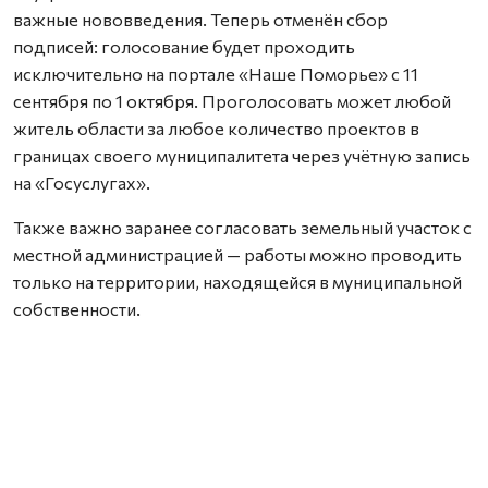
важные нововведения. Теперь отменён сбор
подписей: голосование будет проходить
исключительно на портале «Наше Поморье» с 11
сентября по 1 октября. Проголосовать может любой
житель области за любое количество проектов в
границах своего муниципалитета через учётную запись
на «Госуслугах».
Также важно заранее согласовать земельный участок с
местной администрацией — работы можно проводить
только на территории, находящейся в муниципальной
собственности.
Координатором проекта стала выпускница программы
«Защитники. Под крылом Архангела» Елена Слобода.
Она отметила, что для успешного прохождения
конкурса важно правильно оформить заявку,
подготовить полный пакет документов и получить