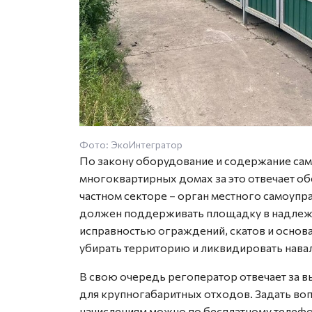
Фото: ЭкоИнтегратор
По закону оборудование и содержание само
многоквартирных домах за это отвечает 
частном секторе – орган местного самоупр
должен поддерживать площадку в надлежа
исправностью ограждений, скатов и основа
убирать территорию и ликвидировать нава
В свою очередь регоператор отвечает за в
для крупногабаритных отходов. Задать во
начислениям можно по бесплатному телефо