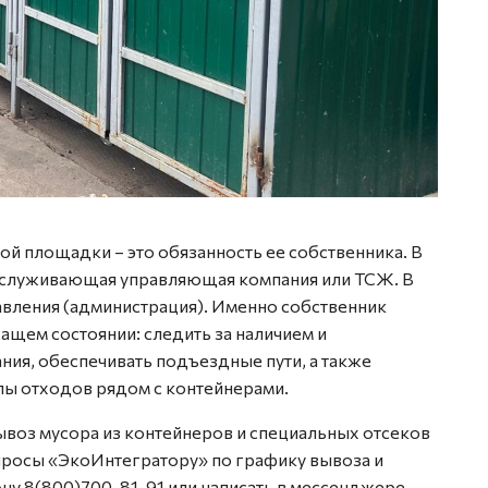
й площадки – это обязанность ее собственника. В
обслуживающая управляющая компания или ТСЖ. В
авления (администрация). Именно собственник
щем состоянии: следить за наличием и
ния, обеспечивать подъездные пути, а также
лы отходов рядом с контейнерами.
ывоз мусора из контейнеров и специальных отсеков
просы «ЭкоИнтегратору» по графику вывоза и
ну 8(800)700-81-91 или написать в мессенджере