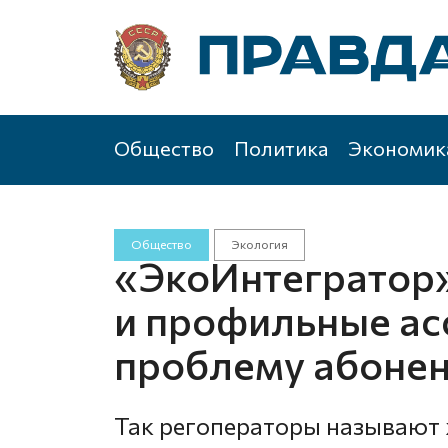
Общество
Политика
Экономик
Общество
Экология
«ЭкоИнтегратор
и профильные ас
проблему абоне
Так регоператоры называют 