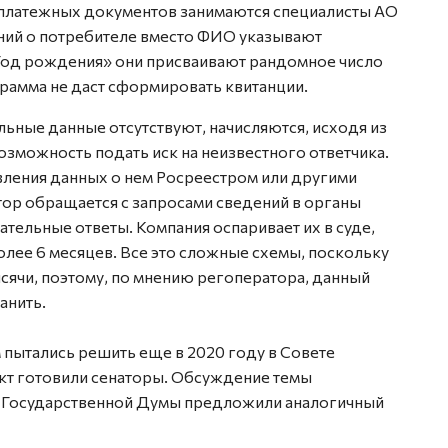
платежных документов занимаются специалисты АО
ений о потребителе вместо ФИО указывают
«Год рождения» они присваивают рандомное число
грамма не даст сформировать квитанции.
льные данные отсутствуют, начисляются, исходя из
озможность подать иск на неизвестного ответчика.
вления данных о нем Росреестром или другими
ор обращается с запросами сведений в органы
ательные ответы. Компания оспаривает их в суде,
олее 6 месяцев. Все это сложные схемы, поскольку
сячи, поэтому, по мнению регоператора, данный
анить.
пытались решить еще в 2020 году в Совете
т готовили сенаторы. Обсуждение темы
ы Государственной Думы предложили аналогичный