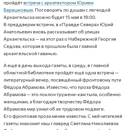
пройдёт
встреча с архитектором Юрием
Барашковым
. Поговорить по душам с легендой
Архангельска можно будет 15 мая в 18:00.
В преддверии встречи, в «Правде Севера» Юрий
Анатольевич вновь рассказывает об улицах
Архангельска — на этот раз о Набережной Георгия
Седова, которая в прошлом была главной
архангельской гаванью.
А ещё в день выхода газеты, в среду, в главной
областной библиотеке пройдёт ещё одна встреча —
литературный вечер, посвящённый фронтовому пути
Фёдора Абрамова. Известно, что проза Фёдора
Абрамова — это поклон тружени-кам тыла, особенно
женщинам, а благодаря творчеству Фёдора
Абрамова мир узнал об их трудовом подвиге.
Его фронтовая проза менее известна. С ней читателей
газеты знакомит наш главред Светлана Николаевна