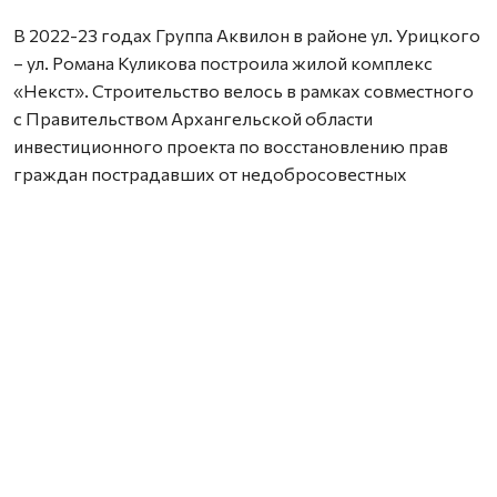
В 2022-23 годах Группа Аквилон в районе ул. Урицкого
– ул. Романа Куликова построила жилой комплекс
«Некст». Строительство велось в рамках совместного
с Правительством Архангельской области
инвестиционного проекта по восстановлению прав
граждан пострадавших от недобросовестных
действий застройщиков. В соответствии с областным
законом Группа Аквилон получила в аренду данный
участок выплатил денежные компенсации дольщикам,
обманутым несколькими другими застройщиками.
Сейчас по проектам комплексного развития
территорий Группа Аквилон выполняет обязательства
по расселению за свой счет в столице Поморья и
городе корабелов 65 деревянных домов площадью
33,8 тыс. кв. м, 32 дома уже расселены. Объем затрат на
расселение составляет более 3,1 млрд. рублей. Это те
деньги, которые застройщик должен израсходовать