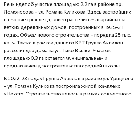
Речь идет об участке площадью 2,2 га в районе пр.
Ломоносова – ул. Романа Куликова. Здесь застройщик
в течение трех лет должен расселить 6 аварийных и
ветхих деревянных домов, построенных в 1925-31
годах. Объем нового строительства – порядка 25 тыс.
кв. м. Также в рамках данного КРТ Группа Аквилон
расселит два дома на ул. Тыко Вылки. Участок
площадью 0,3 га остается муниципальным и
предназначен для строительства средней школы.
В 2022-23 годах Группа Аквилон в районе ул. Урицкого
– ул. Романа Куликова построила жилой комплекс
«Некст». Строительство велось в рамках совместного
с Правительством Архангельской области
инвестиционного проекта по восстановлению прав
граждан пострадавших от недобросовестных
действий застройщиков. В соответствии с областным
законом Группа Аквилон получила в аренду данный