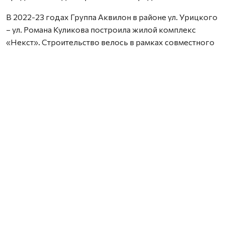
В 2022-23 годах Группа Аквилон в районе ул. Урицкого
– ул. Романа Куликова построила жилой комплекс
«Некст». Строительство велось в рамках совместного
с Правительством Архангельской области
инвестиционного проекта по восстановлению прав
граждан пострадавших от недобросовестных
действий застройщиков. В соответствии с областным
законом Группа Аквилон получила в аренду данный
участок выплатил денежные компенсации дольщикам,
обманутым несколькими другими застройщиками.
Сейчас по проектам комплексного развития
территорий Группа Аквилон выполняет обязательства
по расселению за свой счет в столице Поморья и
городе корабелов 65 деревянных домов площадью
33,8 тыс. кв. м, 32 дома уже расселены. Объем затрат на
расселение составляет более 3,1 млрд. рублей. Это те