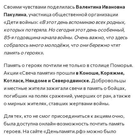
Своими чувствами поделилась
Валентина Ивановна
Пакулина
, участница общественной организации
«Дети войны»:
«В этот день вспоминаю всех родных,
которых потеряла. Но сегодня этот день особенный,
85‑я годовщина начала войны. Очень важно, что здесь
собралось много молодёжи, что они бережно чтят
память о героях».
Память о героях почтили не только в столице Поморья.
Акции «Свеча памяти» прошли
в Коноше, Коряжме,
Котласе, Няндоме и Северодвинске.
Добровольцы
и местные жители зажигали свечи в память о бойцах,
погибших на полях сражений, умерших от ран, а также
о мирных жителях, ставших жертвами войны.
Для тех, кто не смог присоединиться к акциям очно,
была доступна онлайн‑возможность почтить память
героев. На сайте «Деньпамяти.рф» можно было