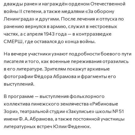
дважды ранен и награждён орденом Отечественной
войны II степени, а также медалями «За оборону
Ленинграда» и другими. После лечения и отпуска по
ранению вернулся в армию, служил в нестроевых
частях, а с апреля 1943 года — в контрразведке
СМЕРШ, где оставался до конца войны.
На вечере участники узнают подробности боевого пути
писателя и того, как военные переживания отразились
в его литературе. Зрителям покажут архивные
фотографии Фёдора Абрамова и фрагменты его
выступлений.
В программе — выступления фольклорного
коллектива пинежского землячества «Рябиновые
Зори», театральной студии «Закулисье» школы № 51
имени Ф. А. Абрамова, а также постоянной участницы
литературных встреч Юлии Феденюк.