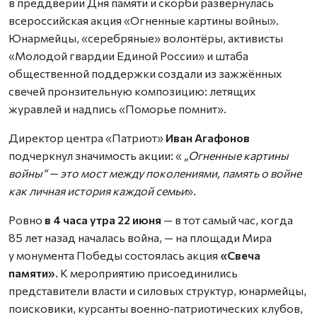
в преддверии Дня памяти и скорби развернулась
всероссийская акция «Огненные картины войны».
Юнармейцы, «серебряные» волонтёры, активисты
«Молодой гвардии Единой России» и штаба
общественной поддержки создали из зажжённых
свечей пронзительную композицию: летящих
журавлей и надпись «Поморье помнит».
Директор центра «Патриот»
Иван Агафонов
подчеркнул значимость акции: «
„Огненные картины
войны“ — это мост между поколениями, память о войне
как личная история каждой семьи
».
Ровно
в 4 часа утра 22 июня
— в тот самый час, когда
85 лет назад началась война, — на площади Мира
у монумента Победы состоялась акция
«Свеча
памяти»
. К мероприятию присоединились
представители власти и силовых структур, юнармейцы,
поисковики, курсанты военно‑патриотических клубов,