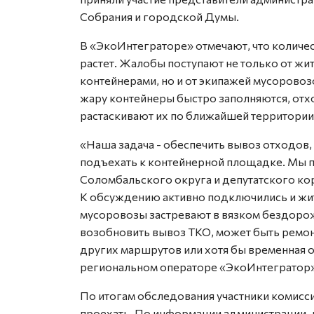
Собрания и городской Думы.
В «ЭкоИнтеграторе» отмечают, что количе
растет. Жалобы поступают не только от ж
контейнерами, но и от экипажей мусоровоз
жару контейнеры быстро заполняются, отхо
растаскивают их по ближайшей территории
«Наша задача - обеспечить вывоз отходов
подъехать к контейнерной площадке. Мы 
Соломбальского округа и депутатского кор
К обсуждению активно подключились и жит
мусоровозы застревают в вязком бездоро
возобновить вывоз ТКО, может быть ремон
других маршрутов или хотя бы временная о
региональном операторе «ЭкоИнтегратор»
По итогам обследования участники комисс
проехать. По информации администрации, 