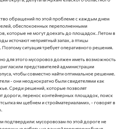
ство обращений по этой проблеме с каждым днем
ителей, обеспокоенных переполненными
ов, которые не могут доехать до площадок. Летом в
ды источают неприятный запах, а птицы
. Поэтому ситуация требует оперативного решения.
, но для этого мусоровоз должен иметь возможность
пригласили представителей администрации
пуса, чтобы совместно найти оптимальное решение.
ели - они неоднократно были свидетелями как
жье. Среди решений, которые позволят
т дороги, перенос контейнерных площадок, поиск
тсыпка ям щебнем и стройматериалами», - говорят в
.
ии подтвердили: мусоровозам по этой дороге не
дорожные работы на данной территории будут