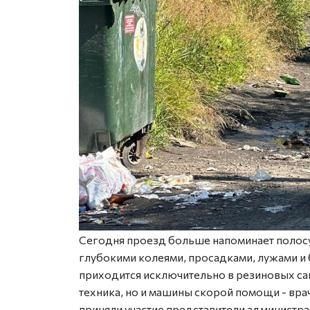
Сегодня проезд больше напоминает полосу 
глубокими колеями, просадками, лужами и 
приходится исключительно в резиновых сап
техника, но и машины скорой помощи - вр
приняли участие представители администра