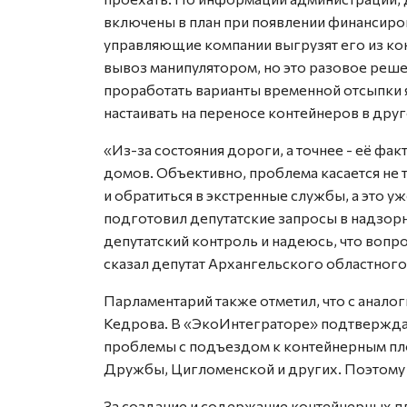
включены в план при появлении финансиро
управляющие компании выгрузят его из ко
вывоз манипулятором, но это разовое реше
проработать варианты временной отсыпки я
настаивать на переносе контейнеров в друг
«Из-за состояния дороги, а точнее - её фа
домов. Объективно, проблема касается не 
и обратиться в экстренные службы, а это у
подготовил депутатские запросы в надзорн
депутатский контроль и надеюсь, что вопро
сказал депутат Архангельского областного
Парламентарий также отметил, что с анал
Кедрова. В «ЭкоИнтеграторе» подтверждаю
проблемы с подъездом к контейнерным пл
Дружбы, Цигломенской и других. Поэтому
За создание и содержание контейнерных п