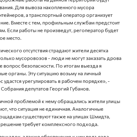
вания. Для вывоза накопленного мусора
нтейнеров, а транспортный оператор организует
ние. Вместе с тем, профильным службам предстоит
м. Если работы не произведут, регоператор будет
ое место.
ктического отсутствия страдают жители десятка
только мусоровозов - люди не могут заказать дрова
же вопрос безопасности. По итогам выезда я
ые органы. Эту ситуацию возьму на личный
с удастся урегулировать в рабочем порядке», -
 Собрания депутатов Георгий Губанов.
огичной проблемой к нему обращались жители улицы
т, что ситуация не единичная. Аналогичные
ощадкам существуют также на улицах Шмидта,
 решение требует комплексного подхода.
лощадок, а также обеспечение к ним подъезда