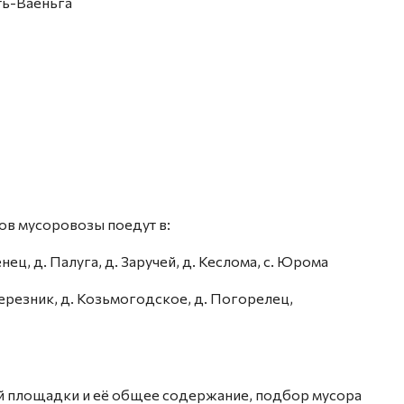
сть-Ваеньга
ов мусоровозы поедут в:
нец, д. Палуга, д. Заручей, д. Кеслома, с. Юрома
 Березник, д. Козьмогодское, д. Погорелец,
й площадки и её общее содержание, подбор мусора