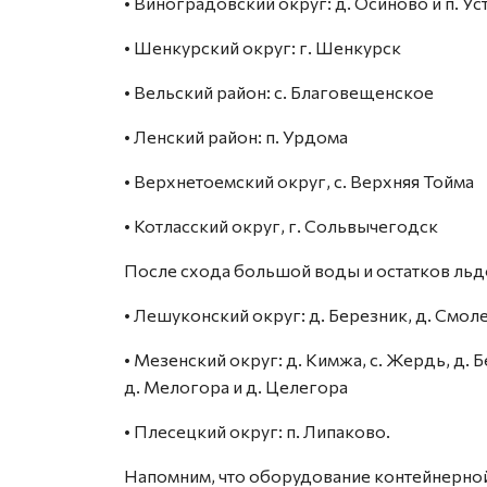
•⁠ ⁠Виноградовский округ: д. Осиново и п. У
•⁠ ⁠Шенкурский округ: г. Шенкурск
•⁠ ⁠Вельский район: с. Благовещенское
•⁠ ⁠Ленский район: п. Урдома
•⁠ ⁠Верхнетоемский округ, с. Верхняя Тойма
•⁠ ⁠Котласский округ, г. Сольвычегодск
После схода большой воды и остатков льд
•⁠ ⁠Лешуконский округ: д. Березник, д. Смоле
•⁠ ⁠Мезенский округ: д. Кимжа, с. Жердь, д.
д. Мелогора и д. Целегора
•⁠ ⁠Плесецкий округ: п. Липаково.
Напомним, что оборудование контейнерно