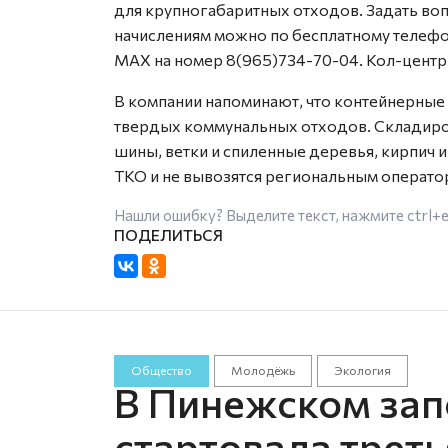
для крупногабаритных отходов. Задать во
начислениям можно по бесплатному телефо
MAX на номер 8(965)734-70-04. Кол-центр 
В компании напоминают, что контейнерны
твердых коммунальных отходов. Складиров
шины, ветки и спиленные деревья, кирпич и
ТКО и не вывозятся региональным операто
Нашли ошибку? Выделите текст, нажмите
ctrl+
Общество
Молодёжь
Экология
В Пинежском зап
стартовала треть