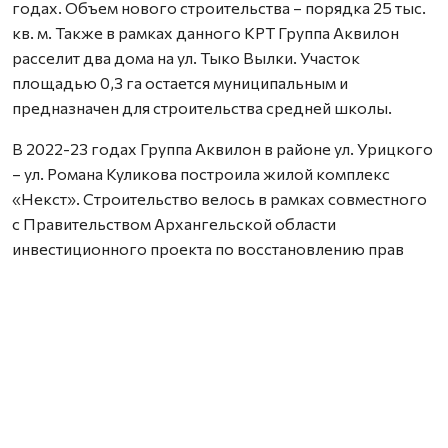
годах. Объем нового строительства – порядка 25 тыс.
кв. м. Также в рамках данного КРТ Группа Аквилон
расселит два дома на ул. Тыко Вылки. Участок
площадью 0,3 га остается муниципальным и
предназначен для строительства средней школы.
В 2022-23 годах Группа Аквилон в районе ул. Урицкого
– ул. Романа Куликова построила жилой комплекс
«Некст». Строительство велось в рамках совместного
с Правительством Архангельской области
инвестиционного проекта по восстановлению прав
граждан пострадавших от недобросовестных
действий застройщиков. В соответствии с областным
законом Группа Аквилон получила в аренду данный
участок выплатил денежные компенсации дольщикам,
обманутым несколькими другими застройщиками.
Сейчас по проектам комплексного развития
территорий Группа Аквилон выполняет обязательства