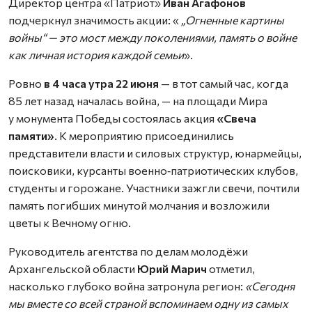
Директор центра «Патриот»
Иван Агафонов
подчеркнул значимость акции: «
„Огненные картины
войны“ — это мост между поколениями, память о войне
как личная история каждой семьи
».
Ровно
в 4 часа утра 22 июня
— в тот самый час, когда
85 лет назад началась война, — на площади Мира
у монумента Победы состоялась акция
«Свеча
памяти»
. К мероприятию присоединились
представители власти и силовых структур, юнармейцы,
поисковики, курсанты военно‑патриотических клубов,
студенты и горожане. Участники зажгли свечи, почтили
память погибших минутой молчания и возложили
цветы к Вечному огню.
Руководитель агентства по делам молодёжи
Архангельской области
Юрий Марич
отметил,
насколько глубоко война затронула регион:
«Сегодня
мы вместе со всей страной вспоминаем одну из самых