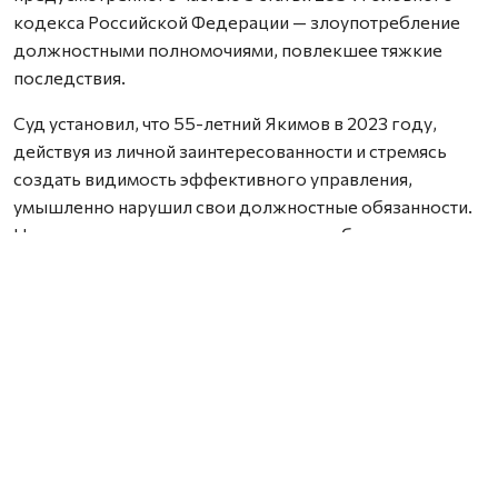
кодекса Российской Федерации — злоупотребление
должностными полномочиями, повлекшее тяжкие
последствия.
Суд установил, что 55-летний Якимов в 2023 году,
действуя из личной заинтересованности и стремясь
создать видимость эффективного управления,
умышленно нарушил свои должностные обязанности.
Несмотря на реальную возможность обеспечить
финансирование, он согласовал выделение
учреждению культуры лишь 6,6 млн рублей из
требуемых 12,2 млн. В результате Центр культуры
остался без необходимых средств и 25 октября 2023
года был вынужден приостановить деятельность,
прекратив выплату заработной платы 15 сотрудникам.
Работники учреждения более трёх месяцев не
получали зарплату, что лишило их возможности