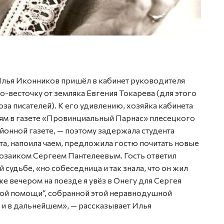
Илья Иконников пришёл в кабинет руководителя
о-весточку от земляка Евгения Токарева (для этого
за писателей). К его удивлению, хозяйка кабинета
циям в газете «Провинциальный Парнас» плесецкого
йонной газете, — поэтому задержала студента
а, напоила чаем, предложила гостю почитать новые
прозаиком Сергеем Пантелеевым. Гость ответил
 судьбе, «но собеседница и так знала, что он жил
е вечером на поезде я увёз в Онегу для Сергея
ой помощи“, собранной этой неравнодушной
и в дальнейшем», — рассказывает Илья