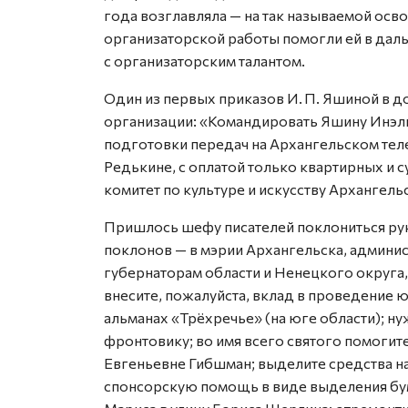
года возглавляла — на так называемой ос
организаторской работы помогли ей в даль
с организаторским талантом.
Один из первых приказов И. П. Яшиной в д
организации: «Командировать Яшину Инэл
подготовки передач на Архангельском тел
Редькине, с оплатой только квартирных и с
комитет по культуре и искусст­ву Архангел
Пришлось шефу писателей поклониться рук
поклонов — в мэрии Архангельска, админис
губернаторам области и Ненецкого округа
внесите, пожалуйста, вклад в проведение 
альманах «Трёхречье» (на юге области); н
фронтовику; во имя всего святого помоги
Евгеньевне Гибшман; выделите средст­ва 
спонсорскую помощь в виде выделения бум