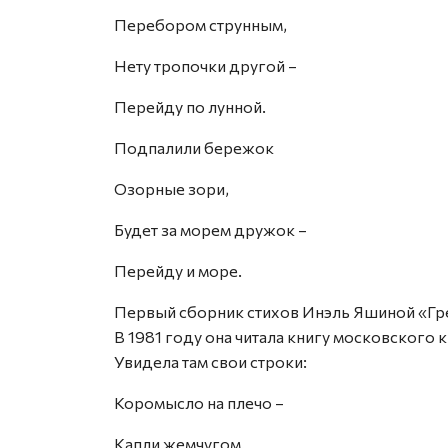
Перебором струнным,
Нету тропочки другой –
Перейду по лунной.
Подпалили бережок
Озорные зори,
Будет за морем дружок –
Перейду и море.
Первый сборник стихов Инэль Яшиной «Гре
В 1981 году она читала книгу московского 
Увидела там свои строки:
Коромысло на плечо –
Капли жемчугом.