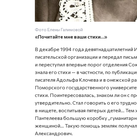
Фото Елены Галимовой
«Почитайте мне ваши стихи…»
В декабре 1994 года девятнадцатилетний 
писательской организации и передал письм
и переступил впервые порог отделения Сою
знала его стихи — в частности, по публика
писателя Адольфа Клочева и в онежской ра
Поморского государственного университет
стихи. Поинтересовалась, знаком ли он с 
утвердительно. Стал говорить о его трудной
в нищете, воспитывая пятерых детей… Тем ж
Пантелеева большую коробку „гуманитарн
женщиной… Такую помощь земляк получал 
Александрович.