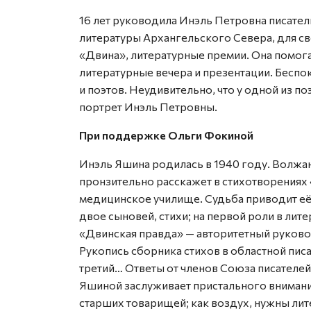
16 лет руководила Инэль Петровна писате
литературы Архангельского Севера, для с
«Двина», литературные премии. Она помога
литературные вечера и презентации. Бесп
и поэтов. Неудивительно, что у одной из п
портрет Инэль Петровны.
При поддержке Ольги Фокиной
Инэль Яшина родилась в 1940 году. Волжан
пронзительно расскажет в стихотворениях
медицинское училище. Судьба приводит её 
двое сыновей, стихи; на первой роли в ли
«Двинская правда» — авторитетный руковод
Рукопись сборника стихов в областной пис
третий… Ответы от членов Союза писателей
Яшиной заслуживает пристального внимани
старших товарищей; как воздух, нужны лите