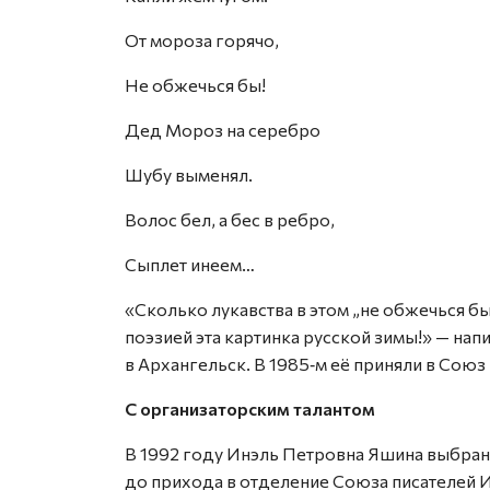
От мороза горячо,
Не обжечься бы!
Дед Мороз на серебро
Шубу выменял.
Волос бел, а бес в ребро,
Сыплет инеем…
«Сколько лукавства в этом „не обжечься бы
поэзией эта картинка русской зимы!» — нап
в Архангельск. В 1985‑м её приняли в Союз
С организаторским талантом
В 1992 году Инэль Петровна Яшина выбран
до прихода в отделение Союза писателей И