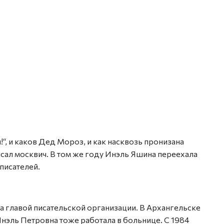
!“, и каков Дед Мороз, и как насквозь пронизана
исал моск­вич. В том же году Инэль Яшина переехала
 писателей.
а главой писательской организации. В Архангельске
нэль Петровна тоже работала в больнице. С 1984