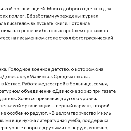
льской организацией. Много доброго сделала для
воих коллег. Её заботами учреждены журнал
ла писателям выпускать книги. Готовила
окоилась о решении бытовых проблем прозаиков
оэтесс на письменном столе стоял фотографический
ка. Голодное военное детство, о котором она
 «Довесок», «Малинка». Средняя школа,
в Котлас. Работа медсестрой в больнице, семья,
тературном объединении «Двинские зори» при газете
итель. Хочется признания другого уровня.
ательской организации — первый вариант, второй,
 не особенно радуют. «В целом творчество Инэль
я. Ей ещё нужна литературная учёба, поддержка
ратурные споры с друзьями по перу, и, конечно,