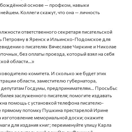
вобождённой основе — профком, навыки
нейшем. Коллеги скажут, что она — личность
олжности ответственного секретаря писательской
ь Петровну в Яренск и Ильинско-Подомское для
евидении о писателях Вячеславе Чиркине и Николае
уточных, без оплаты проезда, который взял на себя
ьской области…»
оводителю комитета. И сколько же будет этих
трации области, заместителю губернатора,
, депутатам Госдумы, предпринимателям… Просьбы:
юбилея заслуженного писателя; помогите издавать
ужна помощь с установкой телефона писателю-
те прямому потомку Пушкина престарелой Ирине
на изготовление мемориальной доски; окажите
аги для издания книг; переименуйте улицу Карла