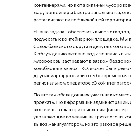
контейнерами, но и от экипажей мусоровоз
жару контейнеры быстро заполняются, отхо
растаскивают их по ближайшей территории
«Наша задача - обеспечить вывоз отходов
подъехать к контейнерной площадке. Мы 
Соломбальского округа и депутатского кор
К обсуждению активно подключились и жит
мусоровозы застревают в вязком бездоро
возобновить вывоз ТКО, может быть ремон
других маршрутов или хотя бы временная о
региональном операторе «ЭкоИнтегратор»
По итогам обследования участники комисс
проехать. По информации администрации, 
включены в план при появлении финансиро
управляющие компании выгрузят его из ко
вывоз манипулятором, но это разовое реше