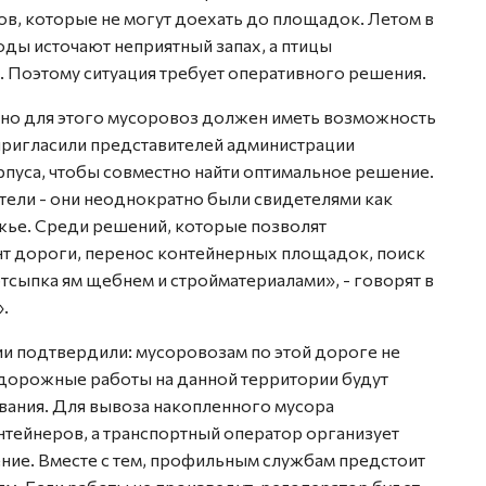
ов, которые не могут доехать до площадок. Летом в
ды источают неприятный запах, а птицы
. Поэтому ситуация требует оперативного решения.
, но для этого мусоровоз должен иметь возможность
пригласили представителей администрации
пуса, чтобы совместно найти оптимальное решение.
ели - они неоднократно были свидетелями как
жье. Среди решений, которые позволят
т дороги, перенос контейнерных площадок, поиск
тсыпка ям щебнем и стройматериалами», - говорят в
.
ии подтвердили: мусоровозам по этой дороге не
дорожные работы на данной территории будут
вания. Для вывоза накопленного мусора
нтейнеров, а транспортный оператор организует
ние. Вместе с тем, профильным службам предстоит