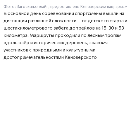
Фото: Загоскин.онлайн, предоставлено Кенозерским нацпарком
В основной день соревнований спортсмены вышли на
дистанции различной сложности — от детского старта и
шестикилометрового забега до трейлов на 15, 30 и 53
километра. Маршруты проходили по лесным тропам
вдоль озёр и исторических деревень, знакомя
участников с природными и культурными
достопримечательностями Кенозерского
национального парка.
Новинкой этого года стал заплыв «Кенозерье Swim»,
который прошёл 2 августа на Масельгском озере.
Любители плавания преодолели дистанции в 1, 2 и 3
километра. Соревнования были организованы при
поддержке Федерации зимнего плавания
Архангельской области и стали новым этапом развития
спортивно-туристического проекта.