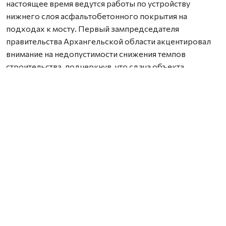
настоящее время ведутся работы по устройству
нижнего слоя асфальтобетонного покрытия на
подходах к мосту. Первый зампредседателя
правительства Архангельской области акцентировал
внимание на недопустимости снижения темпов
строительства, подчеркнув, что сдача объекта
запланирована на конец 2026 года. По его словам,
текущая готовность (более 65%) соответствует
графику, что гарантирует своевременное завершение.
Реконструкция ведется в рамках госпрограммы
развития транспортной системы региона,
финансирование из областного бюджета составляет
около 783 млн рублей.
Нашли ошибку? Выделите текст, нажмите
ctrl+enter
и отправьте ее нам.