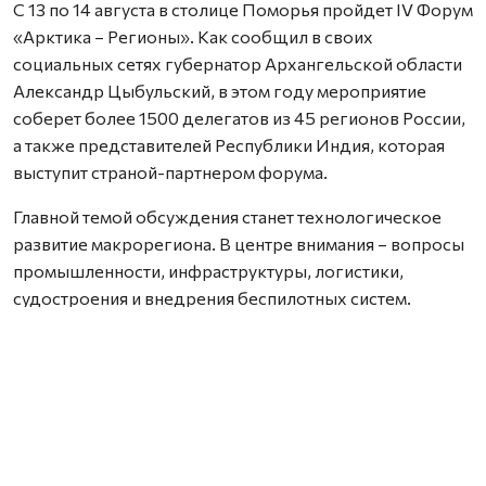
С 13 по 14 августа в столице Поморья пройдет IV Форум
«Арктика – Регионы». Как сообщил в своих
социальных сетях губернатор Архангельской области
Александр Цыбульский, в этом году мероприятие
соберет более 1500 делегатов из 45 регионов России,
а также представителей Республики Индия, которая
выступит страной-партнером форума.
Главной темой обсуждения станет технологическое
развитие макрорегиона. В центре внимания – вопросы
промышленности, инфраструктуры, логистики,
судостроения и внедрения беспилотных систем.
Особое место займет развитие Северного морского
пути и создание Трансарктического транспортного
коридора.
Центральным событием форума станет пленарное
заседание «Технологическое лидерство на страже
Арктики». Также в программе – совместное заседание