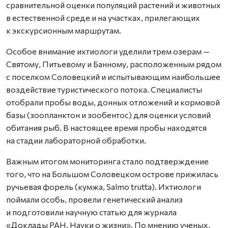
сравнительной оценки популяций растений и животных
в естественной среде и на участках, прилегающих
к экскурсионным маршрутам.
Особое внимание ихтиологи уделили трем озерам —
Святому, Питьевому и Банному, расположенным рядом
с поселком Соловецкий и испытывающим наибольшее
воздействие туристического потока. Специалисты
отобрали пробы воды, донных отложений и кормовой
базы (зоопланктон и зообентос) для оценки условий
обитания рыб. В настоящее время пробы находятся
на стадии лабораторной обработки.
Важным итогом мониторинга стало подтверждение
того, что на Большом Соловецком острове прижилась
ручьевая форель (кумжа, Salmo trutta). Ихтиологи
поймали особь, провели генетический анализ
и подготовили научную статью для журнала
«Доклады РАН. Науки о жизни». По мнению ученых,