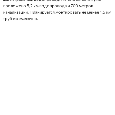
проложено 5,2 км водопровода и 700 метров
канализации. Планируется монтировать не менее 1,5 км
труб ежемесячно.
В 2026 году предстоит обустроить фундаменты и
смонтировать оборудование насосной станции
второго подъема и блочно-модульной станции
водоподготовки. Договор на поставку оборудования
заключат до 15 марта. Техническая готовность
трехгодичного объекта — 20%.
Во второй половине апреля начнется капремонт
городских сетей водоотведения. Предстоит заменить
820 метров чугунных труб на полимерные,
демонтировать и установить колодцы и фасонные
части.
Ботыгин подчеркнул необходимость постоянного
контроля каждого этапа для создания надежной